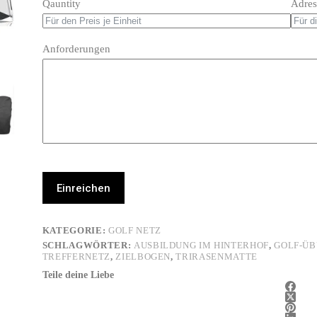
Qauntity
Adres
Anforderungen
Einreichen
KATEGORIE:
GOLF NETZ
SCHLAGWÖRTER:
AUSBILDUNG IM HINTERHOF
,
GOLF-Ü
TREFFERNETZ
,
ZIELBOGEN
,
TRIRASENMATTE
Teile deine Liebe