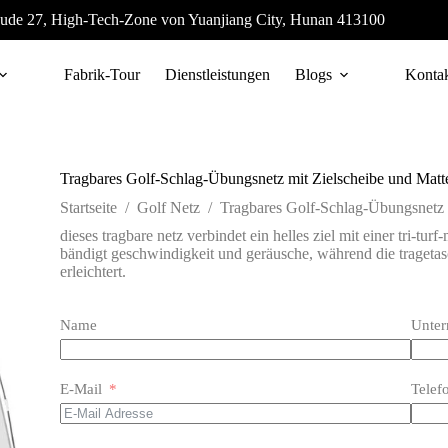
ude 27, High-Tech-Zone von Yuanjiang City, Hunan 413100
Fabrik-Tour
Dienstleistungen
Blogs
Konta
Tragbares Golf-Schlag-Übungsnetz mit Zielscheibe und Matt
Startseite
/
Golf Netz
/
Tragbares Golf-Schlag-Übungsnetz 
dieses tragbare netz verbindet ein helles ziel mit einer tri-tur
bändigt geschwindigkeit und geräusche, während die trageta
erleichtert.
Name
Unte
E-Mail
Telef