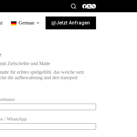
Jetzt Anfragen
kt
German
e
mit Zielscheibe und Matte
f-matte für echtes spielgefühl. das weiche netz
sche die aufbewahrung und den transport
rnehmen
on / WhatsApp