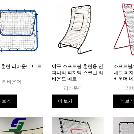
 훈련 리바운더 네트
야구 소프트볼 훈련용 인
소프트볼/
피니티 피치백 스크린 리
네트 피치
바운드 네트
바운더 
리바운더
리바운더
리
 보기
더 보기
더 보