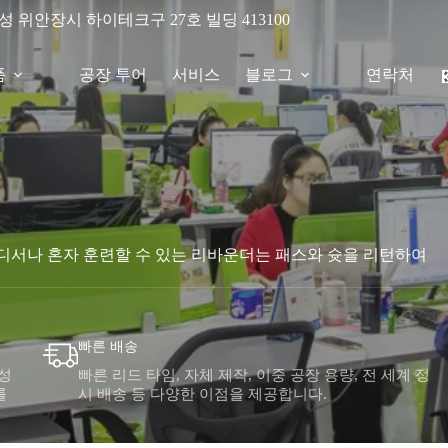
성 위안장시 하이테크구 27호 빌딩 413100
품
공장 투어
서비스
블로그
연락처
디서나 혼자 훈련할 수 있는 리바운더는 패스와 슛을 리턴하여
빠른 배송
성
빠른 리드 타임, 자체 제작, 이중 공장 용량, 전 세계 정
를
시 배송 등 다양한 이점을 제공합니다.