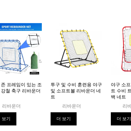
 존 프레임이 있는 조
투구 및 수비 훈련용 야구
야구 소프
 강철 축구 리바운더
및 소프트볼 리바운더 네
트 수비 
트
백 네트
리바운더
리바운더
리
 보기
더 보기
더 보