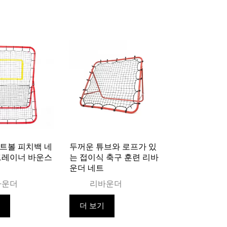
트볼 피치백 네
두꺼운 튜브와 로프가 있
트레이너 바운스
는 접이식 축구 훈련 리바
운더 네트
바운더
리바운더
기
더 보기