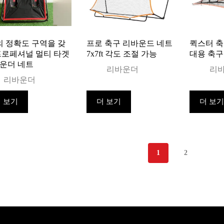
의 정확도 구역을 갖
프로 축구 리바운드 네트
퀵스터 축
프로페셔널 멀티 타겟
7x7ft 각도 조절 가능
대용 축구
운더 네트
리바운더
리
리바운더
 보기
더 보기
더 보
1
2