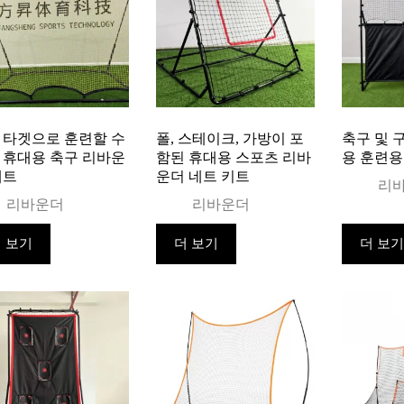
 타겟으로 훈련할 수
폴, 스테이크, 가방이 포
축구 및 
 휴대용 축구 리바운
함된 휴대용 스포츠 리바
용 훈련용
네트
운더 네트 키트
리
리바운더
리바운더
 보기
더 보기
더 보