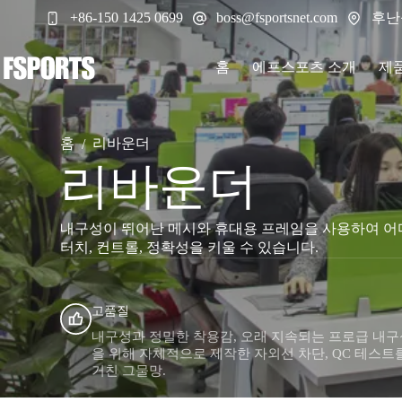
본
후난
+86-150 1425 0699
boss@fsportsnet.com
문
으
로
홈
에프스포츠 소개
제
건
너
뛰
기
홈
리바운더
/
리바운더
내구성이 뛰어난 메시와 휴대용 프레임을 사용하여 어
터치, 컨트롤, 정확성을 키울 수 있습니다.
고품질
내구성과 정밀한 착용감, 오래 지속되는 프로급 내구
을 위해 자체적으로 제작한 자외선 차단, QC 테스트
거친 그물망.