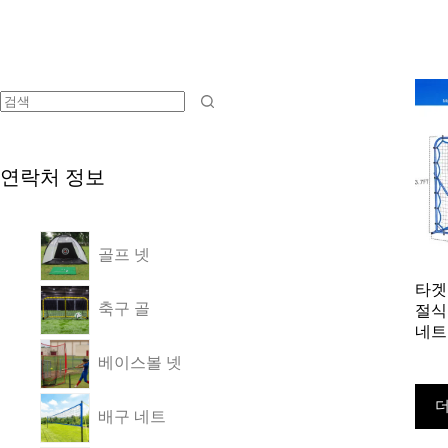
연락처 정보
골프 넷
타겟
축구 골
절식
네트
베이스볼 넷
더
배구 네트