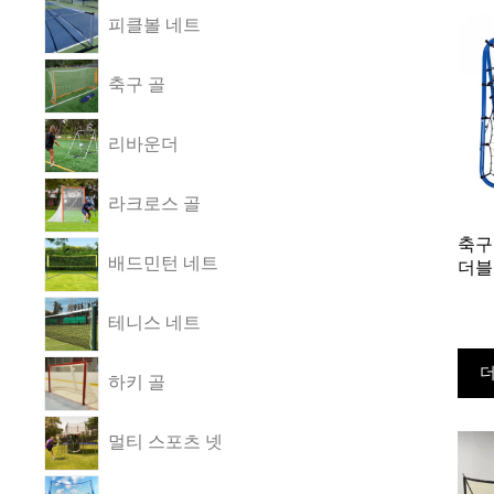
피클볼 네트
축구 골
리바운더
라크로스 골
축구
배드민턴 네트
더블
테니스 네트
더
하키 골
멀티 스포츠 넷