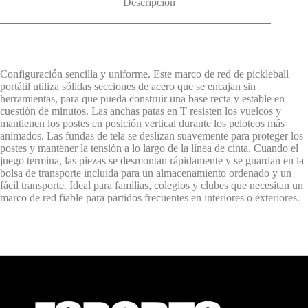
Descripción
Configuración sencilla y uniforme. Este marco de red de pickleball
portátil utiliza sólidas secciones de acero que se encajan sin
herramientas, para que pueda construir una base recta y estable en
cuestión de minutos. Las anchas patas en T resisten los vuelcos y
mantienen los postes en posición vertical durante los peloteos más
animados. Las fundas de tela se deslizan suavemente para proteger los
postes y mantener la tensión a lo largo de la línea de cinta. Cuando el
juego termina, las piezas se desmontan rápidamente y se guardan en la
bolsa de transporte incluida para un almacenamiento ordenado y un
fácil transporte. Ideal para familias, colegios y clubes que necesitan un
marco de red fiable para partidos frecuentes en interiores o exteriores.