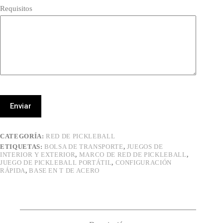
Requisitos
Enviar
CATEGORÍA:
RED DE PICKLEBALL
ETIQUETAS:
BOLSA DE TRANSPORTE
,
JUEGOS DE
INTERIOR Y EXTERIOR
,
MARCO DE RED DE PICKLEBALL
,
JUEGO DE PICKLEBALL PORTÁTIL
,
CONFIGURACIÓN
RÁPIDA
,
BASE EN T DE ACERO