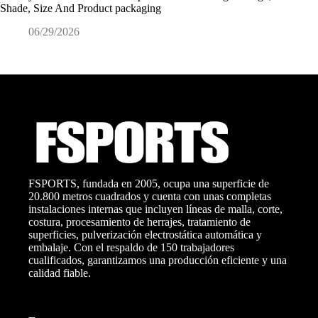
Shade, Size And Product packaging
ODM?
06/29/2026
0
FSPORTS, fundada en 2005, ocupa una superficie de
20.800 metros cuadrados y cuenta con unas completas
instalaciones internas que incluyen líneas de malla, corte,
costura, procesamiento de herrajes, tratamiento de
superficies, pulverización electrostática automática y
embalaje. Con el respaldo de 150 trabajadores
cualificados, garantizamos una producción eficiente y una
calidad fiable.