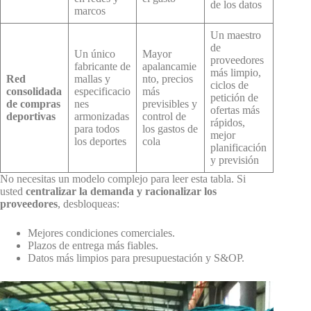
de los datos
marcos
Un maestro
de
Un único
Mayor
proveedores
fabricante de
apalancamie
más limpio,
Red
mallas y
nto, precios
ciclos de
consolidada
especificacio
más
petición de
de compras
nes
previsibles y
ofertas más
deportivas
armonizadas
control de
rápidos,
para todos
los gastos de
mejor
los deportes
cola
planificación
y previsión
No necesitas un modelo complejo para leer esta tabla. Si
usted
centralizar la demanda y racionalizar los
proveedores
, desbloqueas:
Mejores condiciones comerciales.
Plazos de entrega más fiables.
Datos más limpios para presupuestación y S&OP.