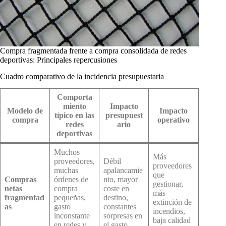
Compra fragmentada frente a compra consolidada de redes
deportivas: Principales repercusiones
Cuadro comparativo de la incidencia presupuestaria
Comporta
miento
Impacto
Modelo de
Impacto
típico en las
presupuest
compra
operativo
redes
ario
deportivas
Muchos
Más
proveedores,
Débil
proveedores
muchas
apalancamie
que
Compras
órdenes de
nto, mayor
gestionar,
netas
compra
coste en
más
fragmentad
pequeñas,
destino,
extinción de
as
gasto
constantes
incendios,
inconstante
sorpresas en
baja calidad
en redes y
el gasto