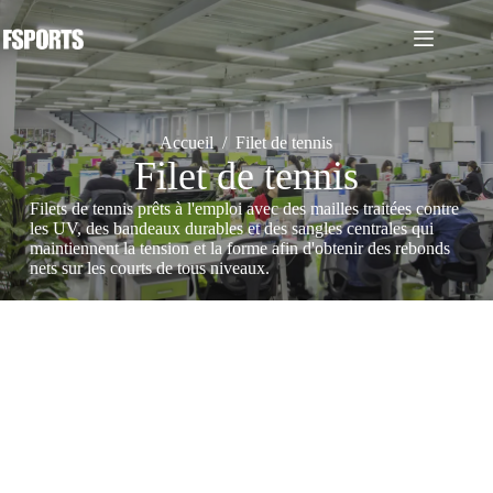
Passer
au
contenu
Accueil
/
Filet de tennis
Filet de tennis
Filets de tennis prêts à l'emploi avec des mailles traitées contre
les UV, des bandeaux durables et des sangles centrales qui
maintiennent la tension et la forme afin d'obtenir des rebonds
nets sur les courts de tous niveaux.