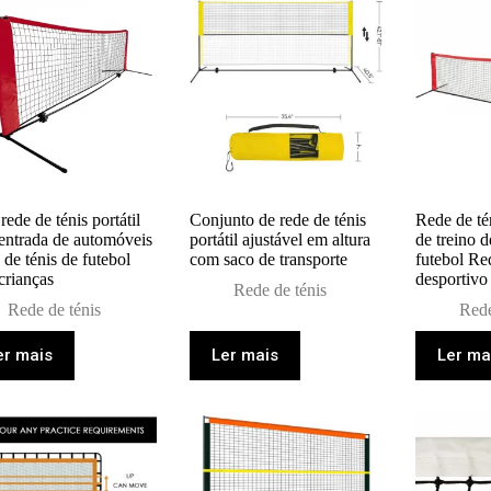
rede de ténis portátil
Conjunto de rede de ténis
Rede de té
 entrada de automóveis
portátil ajustável em altura
de treino d
de ténis de futebol
com saco de transporte
futebol Re
crianças
desportivo
Rede de ténis
Rede de ténis
Rede
er mais
Ler mais
Ler ma