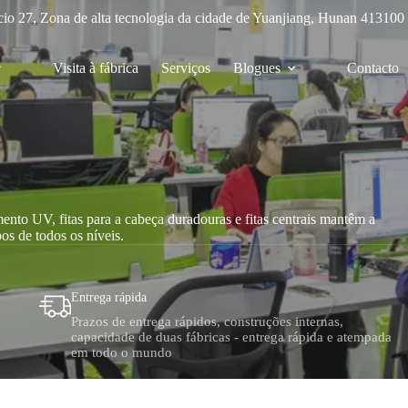
cio 27, Zona de alta tecnologia da cidade de Yuanjiang, Hunan 413100
Visita à fábrica
Serviços
Blogues
Contacto
ento UV, fitas para a cabeça duradouras e fitas centrais mantêm a
os de todos os níveis.
Entrega rápida
Prazos de entrega rápidos, construções internas,
capacidade de duas fábricas - entrega rápida e atempada
em todo o mundo