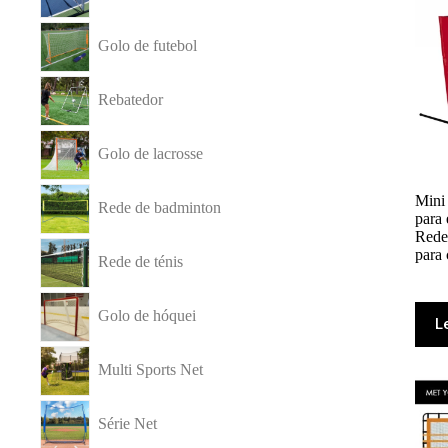
Golo de futebol
Rebatedor
Golo de lacrosse
Mini 
Rede de badminton
para
Rede 
para 
Rede de ténis
Golo de hóquei
L
Multi Sports Net
Série Net