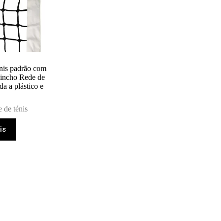
nis padrão com
uincho Rede de
da a plástico e
 de ténis
is