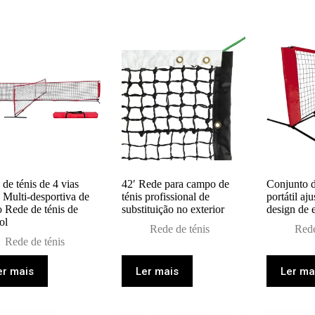
de ténis de 4 vias
42′ Rede para campo de
Conjunto d
 Multi-desportiva de
ténis profissional de
portátil aj
o Rede de ténis de
substituição no exterior
design de e
ol
Rede de ténis
Rede
Rede de ténis
er mais
Ler mais
Ler ma