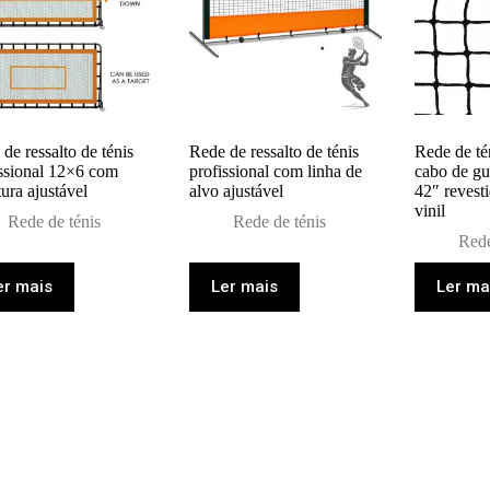
de ressalto de ténis
Rede de ressalto de ténis
Rede de té
issional 12×6 com
profissional com linha de
cabo de g
tura ajustável
alvo ajustável
42″ revesti
vinil
Rede de ténis
Rede de ténis
Rede
er mais
Ler mais
Ler ma