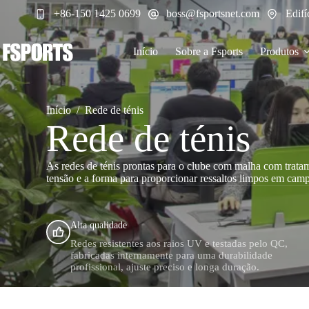
Pular
+86-150 1425 0699
boss@fsportsnet.com
Edifí
para
o
conteúdo
Início
Sobre a Fsports
Produtos
Início
/
Rede de ténis
Rede de ténis
As redes de ténis prontas para o clube com malha com tratam
tensão e a forma para proporcionar ressaltos limpos em camp
Alta qualidade
Redes resistentes aos raios UV e testadas pelo QC,
fabricadas internamente para uma durabilidade
profissional, ajuste preciso e longa duração.