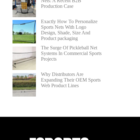
Nets: A Recent B2B
Production Case
Exactly How To Personalize
Sports Nets With Logo
Design, Shade, Size And
Product packaging
The Surge Of Pickleball Net
Systems In Commercial Sports
Projects
Why Distributors Are
Expanding Their OEM Sports
Web Product Lines