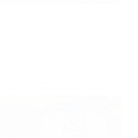
Os projetos de redes desportivas internacionais fracassam
quando os compradores encaram os processos OEM e ODM
como um simples trabalho de impressão de logótipos. Este
artigo explica como apoiamos o fabrico personalizado de
redes desportivas, desde a conceção, seleção de materiais,
criação de amostras, inspeção e planeamento do envio, com o
objetivo de reduzir os riscos antes da produção em série.
Urze
06/10/2026
Notícias da empresa
As nossas capacidades de fabrico de sites desportivos
personalizados para compradores B2B a nível global