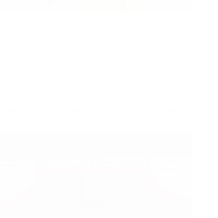
As encomendas em grande quantidade de redes desportivas
falham discretamente antes de falharem publicamente. Eis
como deve funcionar um controlo de qualidade sério das redes
desportivas dentro de uma fábrica, e não num catálogo.
Urze
06/24/2026
Notícias da empresa
Como é que personalizamos redes desportivas para escolas,
clubes e instalações de treino