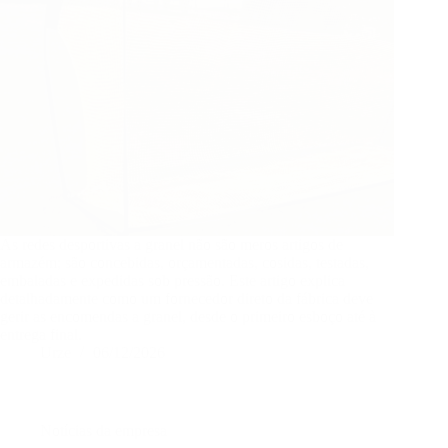
As redes desportivas a granel não são meros artigos de
armazém; são concebidas, orçamentadas, cosidas, testadas,
embaladas e expedidas sob pressão. Este artigo explica
detalhadamente como um fornecedor direto da fábrica deve
gerir as encomendas a granel, desde o primeiro esboço até à
entrega final.
Urze
06/12/2026
Notícias da empresa