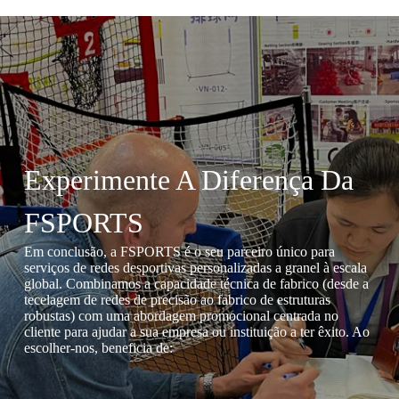
Experimente A Diferença Da
FSPORTS
Em conclusão, a FSPORTS é o seu parceiro único para
serviços de redes desportivas personalizadas a granel à escala
global. Combinamos a capacidade técnica de fabrico (desde a
tecelagem de redes de precisão ao fabrico de estruturas
robustas) com uma abordagem promocional centrada no
cliente para ajudar a sua empresa ou instituição a ter êxito. Ao
escolher-nos, beneficia de: