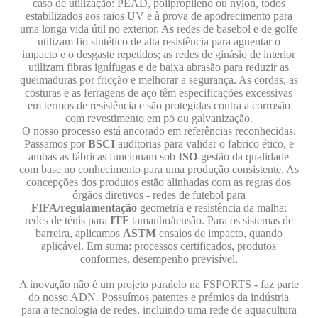
caso de utilização: PEAD, polipropileno ou nylon, todos
estabilizados aos raios UV e à prova de apodrecimento para
uma longa vida útil no exterior. As redes de basebol e de golfe
utilizam fio sintético de alta resistência para aguentar o
impacto e o desgaste repetidos; as redes de ginásio de interior
utilizam fibras ignífugas e de baixa abrasão para reduzir as
queimaduras por fricção e melhorar a segurança. As cordas, as
costuras e as ferragens de aço têm especificações excessivas
em termos de resistência e são protegidas contra a corrosão
com revestimento em pó ou galvanização.
O nosso processo está ancorado em referências reconhecidas.
Passamos por
BSCI
auditorias para validar o fabrico ético, e
ambas as fábricas funcionam sob
ISO
-gestão da qualidade
com base no conhecimento para uma produção consistente. As
concepções dos produtos estão alinhadas com as regras dos
órgãos diretivos - redes de futebol para
FIFA/regulamentação
geometria e resistência da malha;
redes de ténis para
ITF
tamanho/tensão. Para os sistemas de
barreira, aplicamos
ASTM
ensaios de impacto, quando
aplicável. Em suma: processos certificados, produtos
conformes, desempenho previsível.
A inovação não é um projeto paralelo na FSPORTS - faz parte
do nosso ADN. Possuímos patentes e prémios da indústria
para a tecnologia de redes, incluindo uma rede de aquacultura