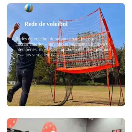
Rede de voleibol
Redes de voleibol duradouras para jogos no
interior/exterior - tamanho regulamentar, à prova de
intempéries, montagem rápida, malha apertada para
ressaltos verdadeiros.