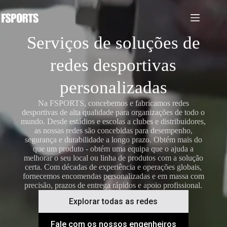
Pular
para
o
conteúdo
Serviços de soluções de
redes desportivas
personalizadas
Na FSPORTS, concebemos e fabricamos redes
desportivas de alta qualidade para organizações de todo o
mundo. Desde estádios e escolas a clubes e distribuidores,
as nossas redes são concebidas para desempenho,
segurança e durabilidade a longo prazo. Obtém mais do
que um produto - obtém uma equipa que o ajuda a
melhorar o seu local ou linha de produtos com a solução
certa. Com décadas de experiência e operações globais,
fornecemos encomendas personalizadas e em massa com
precisão, prazos de entrega rápidos e apoio profissional.
Explorar todas as redes
Fale com os nossos engenheiros