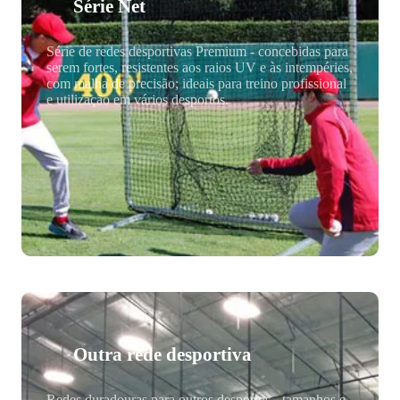
Série Net
Série de redes desportivas Premium - concebidas para
serem fortes, resistentes aos raios UV e às intempéries,
com malha de precisão; ideais para treino profissional
e utilização em vários desportos.
Outra rede desportiva
Redes duradouras para outros desportos - tamanhos e