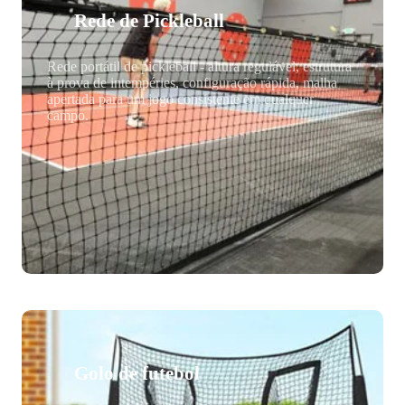
Rede de Pickleball
Rede portátil de pickleball - altura regulável, estrutura
à prova de intempéries, configuração rápida, malha
apertada para um jogo consistente em qualquer
campo.
Golo de futebol