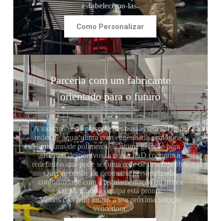
estabelecemo-las.
Como Personalizar
Parceria com um fabricante
orientado para o futuro
A inovação está presente nas nossas redes. Desde
redes de aquacultura com engenharia ecológica a
misturas de polímeros de última geração para
sistemas desportivos, a nossa I&D continua a
redefinir o que pode ser uma rede de desempenho.
Quer necessite de geometria personalizada,
conformidade com a regulamentação ou marca
OEM, a nossa equipa está pronta.
Vamos construir juntos a sua próxima solução
vencedora.