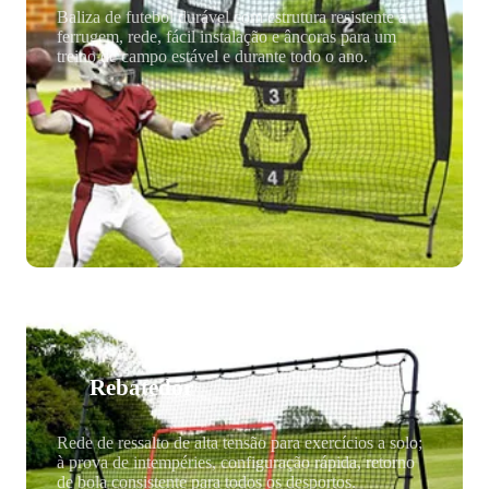
Baliza de futebol durável com estrutura resistente à
ferrugem, rede, fácil instalação e âncoras para um
treino de campo estável e durante todo o ano.
Rebatedor
Rede de ressalto de alta tensão para exercícios a solo;
à prova de intempéries, configuração rápida, retorno
de bola consistente para todos os desportos.