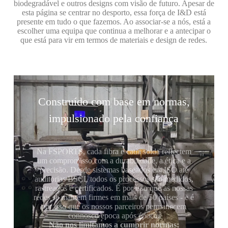
biodegradável e outros designs com visão de futuro. Apesar de
esta página se centrar no desporto, essa força de I&D está
presente em tudo o que fazemos. Ao associar-se a nós, está a
escolher uma equipa que continua a melhorar e a antecipar o
que está para vir em termos de materiais e design de redes.
Construído com base em normas,
impulsionado pela confiança
Na FSPORTS, cada fibra e cada solda reflectem
um compromisso com a durabilidade, a ética e a
precisão. Desde sistemas baseados em ISO até
auditorias BSCI, todos os processos são medidos,
rastreados e certificados. É por isso que as nossas
redes se mantêm firmes em mais de 50 países - e é
por isso que os nossos parceiros permanecem
connosco época após época.
Não nos limitamos a cumprir normas;