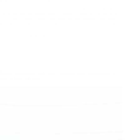
Schools and training facilities are acquiring custom sporting
activities nets due to the fact that involvement is rising, spaces
are reducing, and obligation exposure is tougher to disregard.
This article breaks down the demand, the product selections,
the safety mathematics, and the purchasing traps most facilities
miss out on.
Urze
06/05/2026
Notícias do sector
Redes desportivas com cores vibrantes para impulsionar as
suas vendas a retalho