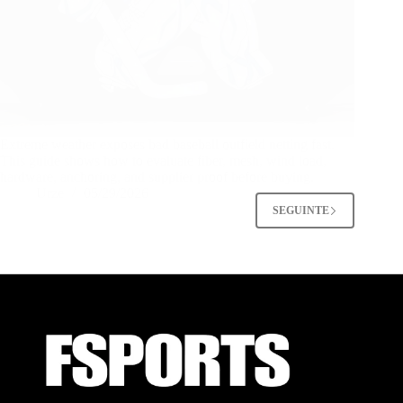
Extreme weather exposes bad baseball outfield netting fast.
This guide shows how to evaluate fiber, mesh, wind load,
hardware, anchoring, and supplier proof before buying.
Urze
05/29/2026
SEGUINTE