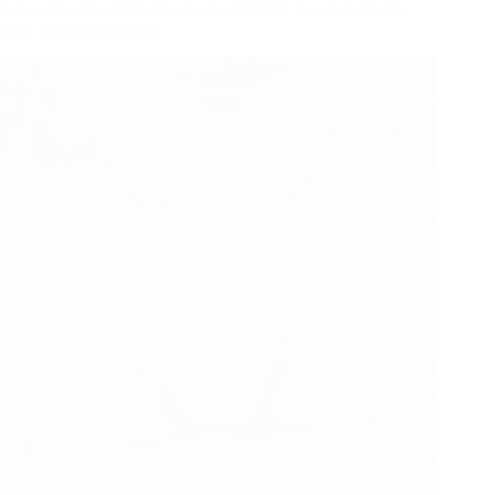
Expanding Need For Personalized Sports Nets In Schools
And Training Facilities