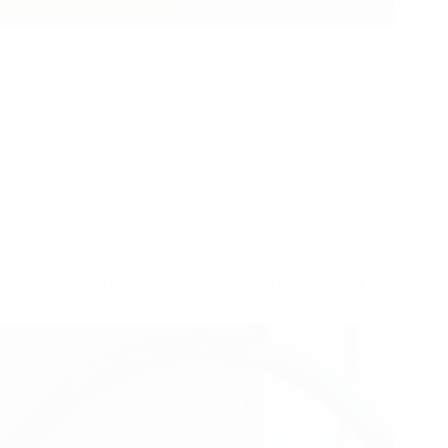
As escolas e os centros comunitários estão a adquirir redes
multidesportivas porque, atualmente, um ginásio tem de dar
resposta a demasiados desportos, a demasiados grupos etários
e a demasiadas questões relacionadas com a responsabilidade
civil. Este artigo analisa as forças de mercado, a lógica dos
compradores, a pressão em matéria de segurança e as opções
de produtos que estão na origem dessa mudança.
Urze
06/24/2026
Notícias do sector
Como os centros de treino de golfe utilizam redes de golfe
feitas à medida para criar locais de treino mais seguros