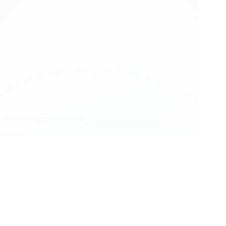
Os centros de treino de golfe não utilizam redes
personalizadas como decoração; utilizam-nas como
infraestrutura de controlo de riscos. Este artigo explica como
os operadores utilizam a altura, a malha, a disposição e a
manutenção das redes para criar áreas de treino mais seguras.
Urze
06/22/2026
Notícias do sector