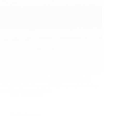
Distributors are adding OEM sports nets because nets sit at the
intersection of repeat demand, private-label margin, and
category expansion. The winners won’t be the broadest
catalogs; they’ll be the ones with tighter specs, better factory
control, and faster reorder logic.
Urze
06/26/2026
Notícias do sector