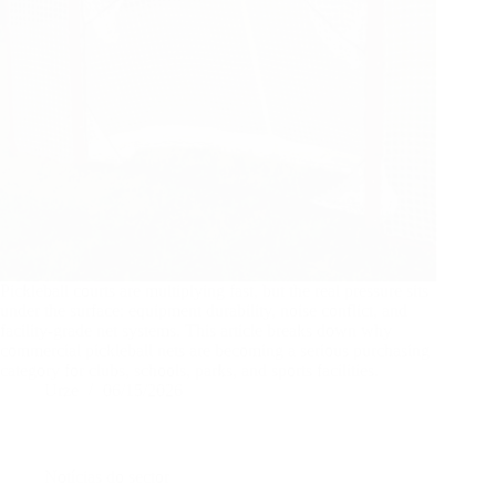
Pickleball courts are multiplying fast, but the real pressure sits
under the surface: equipment durability, noise conflict, and
facility-grade net systems. This article breaks down why
commercial pickleball nets are becoming a serious purchasing
category for clubs, schools, parks, and sports facilities.
Urze
06/15/2026
Notícias do sector