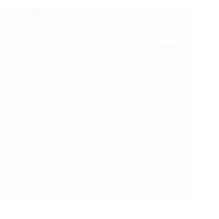
Smart training systems have changed what customers should
require from sports nets. This guide clarifies just how to