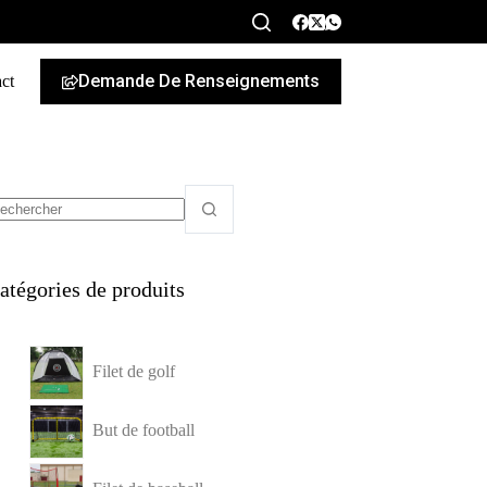
Demande De Renseignements
ct
French
atégories de produits
Filet de golf
But de football