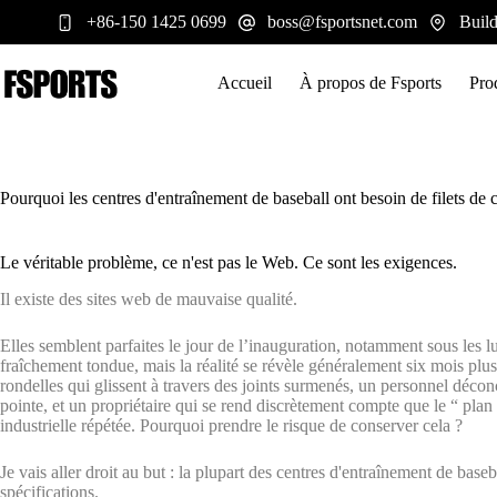
Passer
+86-150 1425 0699
boss@fsportsnet.com
Build
au
contenu
Accueil
À propos de Fsports
Pro
Pourquoi les centres d'entraînement de baseball ont besoin de filets de
Le véritable problème, ce n'est pas le Web. Ce sont les exigences.
Il existe des sites web de mauvaise qualité.
Elles semblent parfaites le jour de l’inauguration, notamment sous les l
fraîchement tondue, mais la réalité se révèle généralement six mois plus 
rondelles qui glissent à travers des joints surmenés, un personnel déconc
pointe, et un propriétaire qui se rend discrètement compte que le “ pla
industrielle répétée. Pourquoi prendre le risque de conserver cela ?
Je vais aller droit au but : la plupart des centres d'entraînement de base
spécifications.