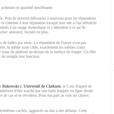
 achetant en quantité insuffisante.
née. Puis ils doivent débourser à nouveau pour les réparations
 l'atteinte à leur réputation lorsque leur site a l'air défraîchi
estinés à un usage domestique et s’attendent à ce qu’ils
 échec annoncé, facturé en plus.
 de balles par mois. La répartition de l'usure n'est pas
rière, la même zone cible, exactement les mêmes coins
 zone du plafond au-dessus de la surface de frappe. Un filet
 de remplir leur fonction.
ns
Bukowski c. Université de Clarkson
, la Cour d'appel de
inhérent d'être touché par une balle frappée en ligne droite
e de cas et se révoltent. Pour ma part, je vois les choses
 problèmes cachés, aggravés ou dus à des défauts. Cette