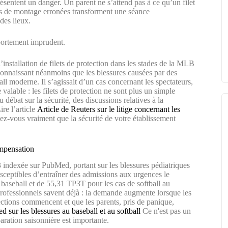
présentent un danger. Un parent ne s’attend pas à ce qu’un filet
ns de montage erronées transforment une séance
 des lieux.
mportement imprudent.
’installation de filets de protection dans les stades de la MLB
 reconnaissant néanmoins que les blessures causées par des
all moderne. Il s’agissait d’un cas concernant les spectateurs,
valable : les filets de protection ne sont plus un simple
 débat sur la sécurité, des discussions relatives à la
ire l’article
Article de Reuters sur le litige concernant les
ez-vous vraiment que la sécurité de votre établissement
ompensation
23 indexée sur PubMed, portant sur les blessures pédiatriques
 susceptibles d’entraîner des admissions aux urgences le
baseball et de 55,31 TP3T pour les cas de softball au
professionnels savent déjà : la demande augmente lorsque les
ections commencent et que les parents, pris de panique,
sur les blessures au baseball et au softball
Ce n'est pas un
paration saisonnière est importante.