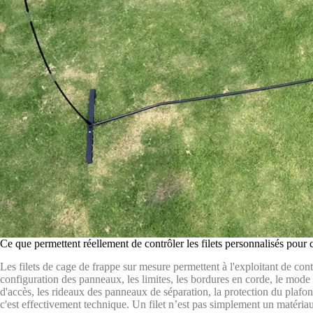
Ce que permettent réellement de contrôler les filets personnalisés pour 
Les filets de cage de frappe sur mesure permettent à l'exploitant de contr
configuration des panneaux, les limites, les bordures en corde, le mod
d'accès, les rideaux des panneaux de séparation, la protection du plaf
c'est effectivement technique. Un filet n’est pas simplement un matériau