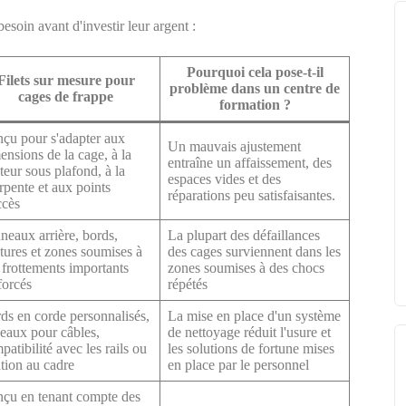
esoin avant d'investir leur argent :
Pourquoi cela pose-t-il
Filets sur mesure pour
problème dans un centre de
cages de frappe
formation ?
çu pour s'adapter aux
Un mauvais ajustement
ensions de la cage, à la
entraîne un affaissement, des
teur sous plafond, à la
espaces vides et des
rpente et aux points
réparations peu satisfaisantes.
ccès
neaux arrière, bords,
La plupart des défaillances
tures et zones soumises à
des cages surviennent dans les
 frottements importants
zones soumises à des chocs
forcés
répétés
ds en corde personnalisés,
La mise en place d'un système
eaux pour câbles,
de nettoyage réduit l'usure et
patibilité avec les rails ou
les solutions de fortune mises
ation au cadre
en place par le personnel
çu en tenant compte des