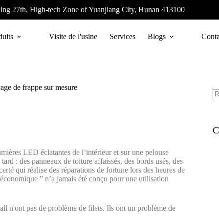
ing 27th, High-tech Zone of Yuanjiang City, Hunan 413100
duits
Visite de l'usine
Services
Blogs
Conta
 cage de frappe sur mesure
C
umières LED éclatantes de l’intérieur et sur une pelouse
tard : des panneaux de toiture affaissés, des bords usés, des
erté qui réalise des réparations de fortune lors des heures de
n économique ” n’a jamais été conçu pour une utilisation
ball n'ont pas de problème de filets. Ils ont un problème de