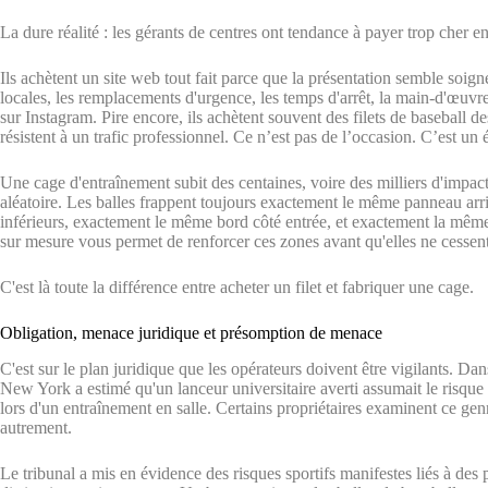
La dure réalité : les gérants de centres ont tendance à payer trop cher en
Ils achètent un site web tout fait parce que la présentation semble soig
locales, les remplacements d'urgence, les temps d'arrêt, la main-d'œuvre et
sur Instagram. Pire encore, ils achètent souvent des filets de baseball d
résistent à un trafic professionnel. Ce n’est pas de l’occasion. C’est un
Une cage d'entraînement subit des centaines, voire des milliers d'impacts
aléatoire. Les balles frappent toujours exactement le même panneau ar
inférieurs, exactement le même bord côté entrée, et exactement la même
sur mesure vous permet de renforcer ces zones avant qu'elles ne cessent
C'est là toute la différence entre acheter un filet et fabriquer une cage.
Obligation, menace juridique et présomption de menace
C'est sur le plan juridique que les opérateurs doivent être vigilants. Da
New York a estimé qu'un lanceur universitaire averti assumait le risque 
lors d'un entraînement en salle. Certains propriétaires examinent ce genr
autrement.
Le tribunal a mis en évidence des risques sportifs manifestes liés à des