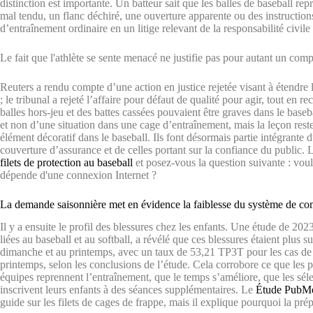
distinction est importante. Un batteur sait que les balles de baseball re
mal tendu, un flanc déchiré, une ouverture apparente ou des instructio
d’entraînement ordinaire en un litige relevant de la responsabilité civile
Le fait que l'athlète se sente menacé ne justifie pas pour autant un co
Reuters a rendu compte d’une action en justice rejetée visant à étendre l
; le tribunal a rejeté l’affaire pour défaut de qualité pour agir, tout en
balles hors-jeu et des battes cassées pouvaient être graves dans le baseb
et non d’une situation dans une cage d’entraînement, mais la leçon reste 
élément décoratif dans le baseball. Ils font désormais partie intégrante du
couverture d’assurance et de celles portant sur la confiance du public. L
filets de protection au baseball
et posez-vous la question suivante : voul
dépende d'une connexion Internet ?
La demande saisonnière met en évidence la faiblesse du système de c
Il y a ensuite le profil des blessures chez les enfants. Une étude de 20
liées au baseball et au softball, a révélé que ces blessures étaient plus
dimanche et au printemps, avec un taux de 53,21 TP3T pour les cas de 
printemps, selon les conclusions de l’étude. Cela corrobore ce que les 
équipes reprennent l’entraînement, que le temps s’améliore, que les sél
inscrivent leurs enfants à des séances supplémentaires. Le
Étude PubMed 
guide sur les filets de cages de frappe, mais il explique pourquoi la pré