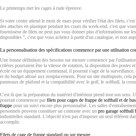
Le printemps met les cages à rude épreuve.
Si votre centre attend le mois de mars pour vérifier l'état des filets, c'es
des attaches en plastique pendant les cours du week-end, c'est que vous
fournisseur de filets ne peut pas vous donner plus d'informations sur le
disponibles ”, c'est que vous achetez à partir d'un catalogue, et non aup
La personnalisation des spécifications commence par une utilisation con
Une bonne définition des besoins sur mesure commence par l'utilisatio
critères pourraient être la vitesse de rotation, la disposition des poste
école ou un équipement communal, il pourrait s'agir de la surveillance, d
et du budget alloué aux remplacements. Pour un site multisports, cela peu
panneaux de plafond et la compatibilité avec le golf, le softball, la cros
C'est là que la préparation du matériel d'intérieur prend tout son sens. 
pourrait commencer par
filets pour cages de frappe de softball et de bas
frappe
pour un suivi encore plus personnalisé. Les salles d'entraînement 
personnels peuvent constituer un contraste avec un
pro garage softball 
industrielles standard. L'objectif n'est pas d'imposer un seul référent da
accomplir.
Filets de cage de frappe standard ou sur mesure