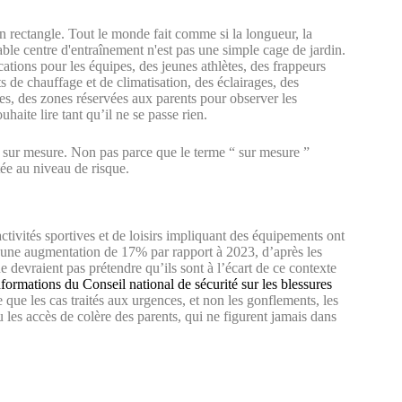
n rectangle. Tout le monde fait comme si la longueur, la
itable centre d'entraînement n'est pas une simple cage de jardin.
ations pour les équipes, des jeunes athlètes, des frappeurs
ts de chauffage et de climatisation, des éclairages, des
ées, des zones réservées aux parents pour observer les
aite lire tant qu’il ne se passe rien.
pe sur mesure. Non pas parce que le terme “ sur mesure ”
ée au niveau de risque.
activités sportives et de loisirs impliquant des équipements ont
t une augmentation de 17% par rapport à 2023, d’après les
 devraient pas prétendre qu’ils sont à l’écart de ce contexte
nformations du Conseil national de sécurité sur les blessures
 que les cas traités aux urgences, et non les gonflements, les
u les accès de colère des parents, qui ne figurent jamais dans