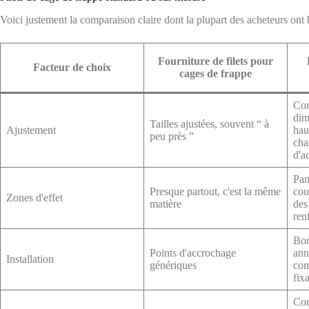
Voici justement la comparaison claire dont la plupart des acheteurs ont b
Fourniture de filets pour
Facteur de choix
cages de frappe
Con
dim
Tailles ajustées, souvent “ à
Ajustement
hau
peu près ”
cha
d'a
Pan
Presque partout, c'est la même
cou
Zones d'effet
matière
des
ren
Bor
Points d'accrochage
ann
Installation
génériques
com
fix
Con