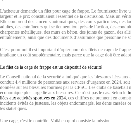
L'acheteur demande un filet pour cage de frappe. Le fournisseur livre u
largeur et le prix constituaient l'essentiel de la discussion. Mais un vér
Elle comprend des lanceurs automatiques, des cours particuliers, des loc
adultes, des entraîneurs qui se tiennent tout près de l’action, des condui
charpentes métalliques, des murs en béton, des joints de gazon, des all
entraînements, ainsi que des documents d’assurance que personne ne souh
C’est pourquoi il est important d’opter pour des filets de cage de frap
implique un coût supplémentaire, mais parce que la cage doit être adapt
Le filet de la cage de frappe est un dispositif de sécurité
Le Conseil national de la sécurité a indiqué que les blessures liées aux 
conduit 4,4 millions de personnes aux services d’urgence en 2024, soi
données sur les blessures fournies par la CPSC. Les clubs de baseball ne
économique plus large lié aux blessures. Ce n’est pas le cas. Selon le
I
liées aux activités sportives en 2024
, ces chiffres ne prennent en compte
incidents évités de justesse, les objets endommagés, les dents cassées o
les statistiques.
Une cage, c'est le contrôle. Voilà en quoi consiste la mission.