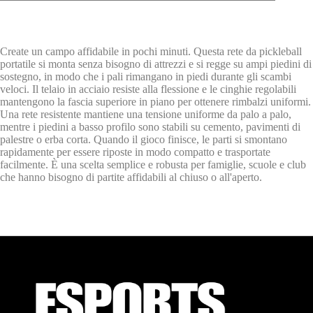
Create un campo affidabile in pochi minuti. Questa rete da pickleball
portatile si monta senza bisogno di attrezzi e si regge su ampi piedini di
sostegno, in modo che i pali rimangano in piedi durante gli scambi
veloci. Il telaio in acciaio resiste alla flessione e le cinghie regolabili
mantengono la fascia superiore in piano per ottenere rimbalzi uniformi.
Una rete resistente mantiene una tensione uniforme da palo a palo,
mentre i piedini a basso profilo sono stabili su cemento, pavimenti di
palestre o erba corta. Quando il gioco finisce, le parti si smontano
rapidamente per essere riposte in modo compatto e trasportate
facilmente. È una scelta semplice e robusta per famiglie, scuole e club
che hanno bisogno di partite affidabili al chiuso o all'aperto.