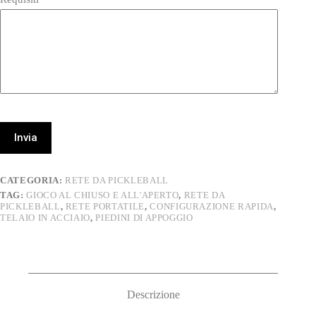
Invia
CATEGORIA:
RETE DA PICKLEBALL
TAG:
GIOCO AL CHIUSO E ALL'APERTO
,
RETE DA
PICKLEBALL
,
RETE PORTATILE
,
CONFIGURAZIONE RAPIDA
,
TELAIO IN ACCIAIO
,
PIEDINI DI APPOGGIO
Descrizione