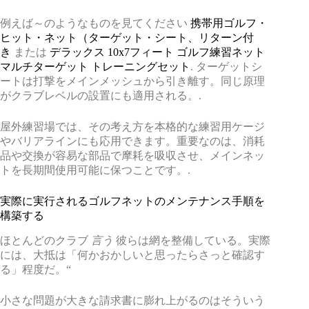
例えば～のようなものを見てください
携帯用ゴルフ・
ヒット・ネット（ターゲット・シート、リターン付
き
または
デラックス 10x7フィート ゴルフ練習ネット
マルチターゲット トレーニングセット
. ターゲットシ
ートは打撃をメインメッシュから引き離す。同じ原理
がクラブレベルの設置にも適用される。.
屋外練習場では、その考え方を本格的な練習用ケージ
やバリアラインにも応用できます。重要なのは、消耗
品や交換が容易な部品で摩耗を吸収させ、メインネッ
トを長期間使用可能に保つことです。.
実際に実行されるゴルフネットのメンテナンス手順を
構築する
ほとんどのクラブ
言う
彼らは網を整備している。実際
には、大抵は「何かおかしいと思ったらさっと確認す
る」程度だ。“
小さな問題が大きな請求書に膨れ上がるのはそういう