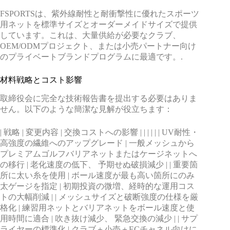
FSPORTSは、紫外線耐性と耐衝撃性に優れたスポーツ
用ネットを標準サイズとオーダーメイドサイズで提供
しています。これは、大量供給が必要なクラブ、
OEM/ODMプロジェクト、または小売パートナー向け
のプライベートブランドプログラムに最適です。.
材料戦略とコスト影響
取締役会に完全な技術報告書を提出する必要はありま
せん。以下のような簡潔な見解が役立ちます：
| 戦略 | 変更内容 | 交換コストへの影響 | | | | | | UV耐性・
高強度の繊維へのアップグレード | 一般メッシュから
プレミアムゴルフバリアネットまたはケージネットへ
の移行 | 老化速度の低下、 予期せぬ破損減少 | | 重要箇
所に太い糸を使用 | ボール速度が最も高い箇所にのみ
太ゲージを指定 | 初期投資の微増、経時的な運用コス
トの大幅削減 | | メッシュサイズと破断強度の仕様を厳
格化 | 練習用ネットとバリアネットをボール速度と使
用時間に適合 | 吹き抜け減少、 緊急交換の減少 | | サプ
ライヤーの標準化 | クラブ＋小売＋ECチャネル向けに