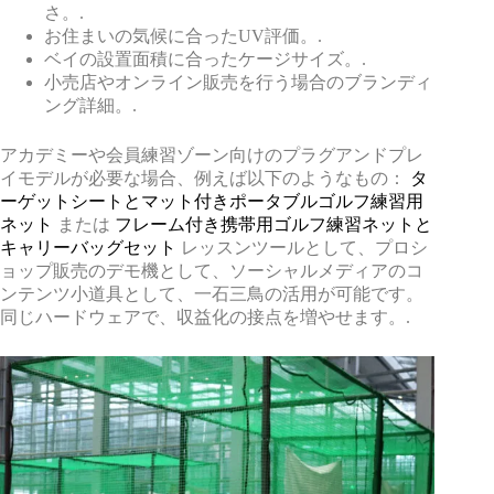
さ。.
お住まいの気候に合ったUV評価。.
ベイの設置面積に合ったケージサイズ。.
小売店やオンライン販売を行う場合のブランディ
ング詳細。.
アカデミーや会員練習ゾーン向けのプラグアンドプレ
イモデルが必要な場合、例えば以下のようなもの：
タ
ーゲットシートとマット付きポータブルゴルフ練習用
ネット
または
フレーム付き携帯用ゴルフ練習ネットと
キャリーバッグセット
レッスンツールとして、プロシ
ョップ販売のデモ機として、ソーシャルメディアのコ
ンテンツ小道具として、一石三鳥の活用が可能です。
同じハードウェアで、収益化の接点を増やせます。.