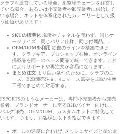
クラブを運営している場合、射撃場チェーンを経営し
ている場合、あるいは小売業者や卸売業者に供給して
いる場合、ネットを体系化されたカテゴリーとして扱
う価値があります：
SKUの標準化
場所やチャネルを問わず。同じケ
ージサイズ、同じバリア仕様、同じ付属品。.
OEM/ODMを利用
独自のラインを構築できま
す。クラブギア、プロショップ在庫、オンライン
掲載品を同一のベース商品で統一できます。これ
によりサポートや再注文が容易になります。.
まとめ注文
より良い条件のために。クラブのニ
ーズ、B2B卸売注文、eコマース需要を1回の生産
工程でまとめて対応する。.
FSPORTSのようなメーカーは、専門小売業者から卸売
業者、ブランドオーナーに至るB2Bバイヤー向けに、
バルク卸売、OEM/ODM、カスタムネットに特化して
います。つまり、お客様は以下を指定できます：
ボールの速度に合わせたメッシュサイズと糸の太