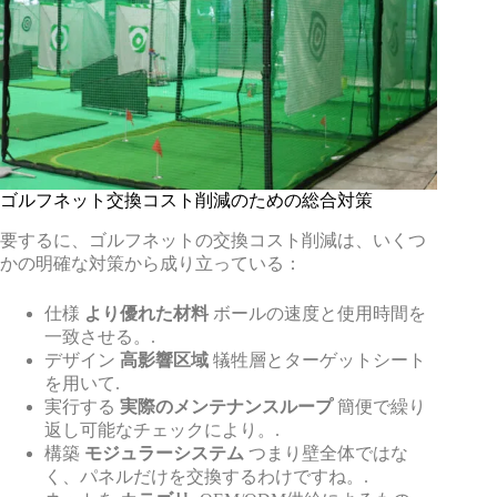
ゴルフネット交換コスト削減のための総合対策
要するに、ゴルフネットの交換コスト削減は、いくつ
かの明確な対策から成り立っている：
仕様
より優れた材料
ボールの速度と使用時間を
一致させる。.
デザイン
高影響区域
犠牲層とターゲットシート
を用いて.
実行する
実際のメンテナンスループ
簡便で繰り
返し可能なチェックにより。.
構築
モジュラーシステム
つまり壁全体ではな
く、パネルだけを交換するわけですね。.