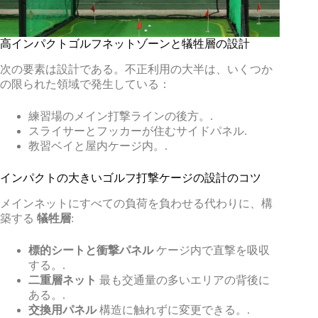
高インパクトゴルフネットゾーンと犠牲層の設計
次の要素は設計である。不正利用の大半は、いくつか
の限られた領域で発生している：
練習場のメイン打撃ラインの後方。.
スライサーとフッカーが住むサイドパネル.
教習ベイと屋内ケージ内。.
インパクトの大きいゴルフ打撃ケージの設計のコツ
メインネットにすべての負荷を負わせる代わりに、構
築する
犠牲層
:
標的シートと衝撃パネル
ケージ内で直撃を吸収
する。.
二重層ネット
最も交通量の多いエリアの背後に
ある。.
交換用パネル
構造に触れずに変更できる。.