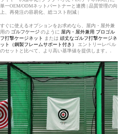
単一OEM/ODMネットパートナーと連携 | 品質管理の向
上、再発注の容易化、総コスト削減 |
すぐに使えるオプションをお求めなら、屋内・屋外兼
用の
ゴルフケージ
のように
屋内・屋外兼用 プロゴル
フ打撃ケージネット
または
頑丈なゴルフ打撃ケージネ
ット（鋼製フレームサポート付き）
エントリーレベル
のセットと比べて、より高い基準値を提供します。.