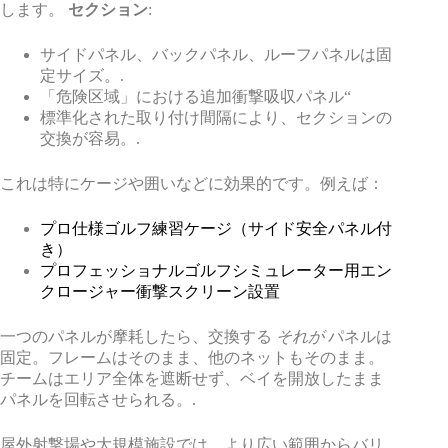
します。
セクション
:
サイドパネル、バックパネル、ルーフパネルは固
定サイズ。.
「危険区域」における追加衝撃吸収パネル“
標準化された取り付け間隔により、セクションの
交換が容易。.
これは特にケージや囲いなどに効果的です。例えば：
プロ仕様ゴルフ練習ケージ（サイド安全パネル付
き）
プロフェッショナルゴルフシミュレーター用エン
クロージャー衝撃スクリーン設置
一つのパネルが摩耗したら、交換する
それが
パネルは
固定。フレームはそのまま、他のネットもそのまま。
チームはエリア全体を遮断せず、ベイを開放したまま
パネルを回転させられる。.
屋外射撃場や大規模施設では、より広い範囲からバリ