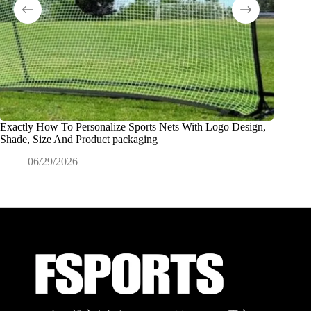
Exactly How To Personalize Sports Nets With Logo Design,
OEM
Shade, Size And Product packaging
生産と
06/29/2026
0