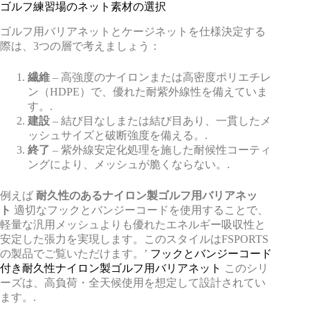
ゴルフ練習場のネット素材の選択
ゴルフ用バリアネットとケージネットを仕様決定する
際は、3つの層で考えましょう：
繊維
– 高強度のナイロンまたは高密度ポリエチレ
ン（HDPE）で、優れた耐紫外線性を備えていま
す。.
建設
– 結び目なしまたは結び目あり、一貫したメ
ッシュサイズと破断強度を備える。.
終了
– 紫外線安定化処理を施した耐候性コーティ
ングにより、メッシュが脆くならない。.
例えば
耐久性のあるナイロン製ゴルフ用バリアネッ
ト
適切なフックとバンジーコードを使用することで、
軽量な汎用メッシュよりも優れたエネルギー吸収性と
安定した張力を実現します。このスタイルはFSPORTS
の製品でご覧いただけます。’
フックとバンジーコード
付き耐久性ナイロン製ゴルフ用バリアネット
このシリ
ーズは、高負荷・全天候使用を想定して設計されてい
ます。.