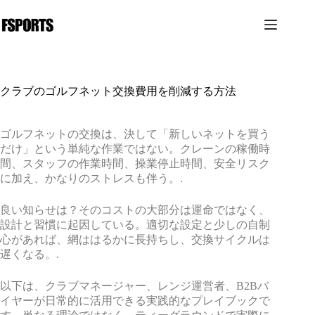
コ
ン
テ
ン
ツ
へ
クラブのゴルフネット交換費用を削減する方法
ス
キ
ッ
ゴルフネットの交換は、決して「新しいネットを買う
プ
だけ」という単純な作業ではない。クレーンの稼働時
間、スタッフの作業時間、操業停止時間、安全リスク
に加え、かなりのストレスも伴う。.
良い知らせは？そのコストの大部分は運命ではなく、
設計と習慣に起因している。適切な設定と少しの自制
心があれば、網ははるかに長持ちし、交換サイクルは
遅くなる。.
以下は、クラブマネージャー、レンジ運営者、B2Bバ
イヤーが日常的に活用できる実践的なプレイブックで