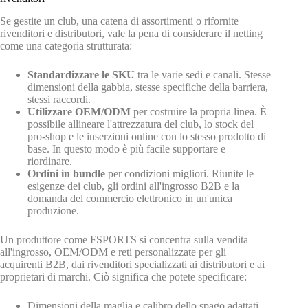
Se gestite un club, una catena di assortimenti o rifornite
rivenditori e distributori, vale la pena di considerare il netting
come una categoria strutturata:
Standardizzare le SKU
tra le varie sedi e canali. Stesse
dimensioni della gabbia, stesse specifiche della barriera,
stessi raccordi.
Utilizzare OEM/ODM
per costruire la propria linea. È
possibile allineare l'attrezzatura del club, lo stock del
pro-shop e le inserzioni online con lo stesso prodotto di
base. In questo modo è più facile supportare e
riordinare.
Ordini in bundle
per condizioni migliori. Riunite le
esigenze dei club, gli ordini all'ingrosso B2B e la
domanda del commercio elettronico in un'unica
produzione.
Un produttore come FSPORTS si concentra sulla vendita
all'ingrosso, OEM/ODM e reti personalizzate per gli
acquirenti B2B, dai rivenditori specializzati ai distributori e ai
proprietari di marchi. Ciò significa che potete specificare:
Dimensioni della maglia e calibro dello spago adattati