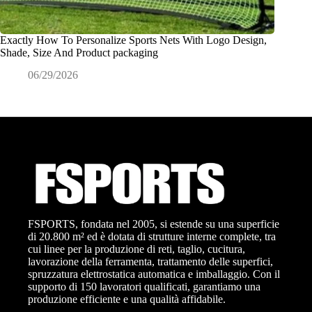
Exactly How To Personalize Sports Nets With Logo Design,
Che cos’
Shade, Size And Product packaging
ODM?
06/29/2026
0
FSPORTS, fondata nel 2005, si estende su una superficie
di 20.800 m² ed è dotata di strutture interne complete, tra
cui linee per la produzione di reti, taglio, cucitura,
lavorazione della ferramenta, trattamento delle superfici,
spruzzatura elettrostatica automatica e imballaggio. Con il
supporto di 150 lavoratori qualificati, garantiamo una
produzione efficiente e una qualità affidabile.