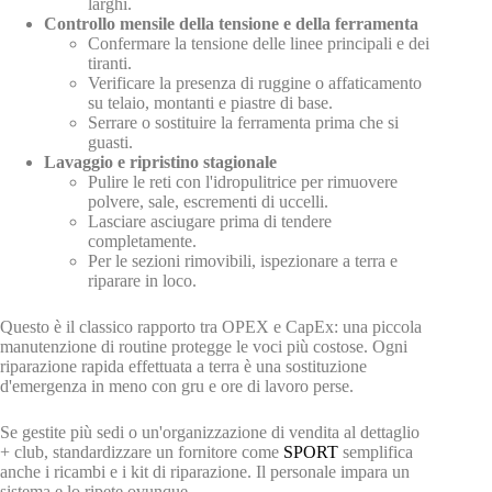
larghi.
Controllo mensile della tensione e della ferramenta
Confermare la tensione delle linee principali e dei
tiranti.
Verificare la presenza di ruggine o affaticamento
su telaio, montanti e piastre di base.
Serrare o sostituire la ferramenta prima che si
guasti.
Lavaggio e ripristino stagionale
Pulire le reti con l'idropulitrice per rimuovere
polvere, sale, escrementi di uccelli.
Lasciare asciugare prima di tendere
completamente.
Per le sezioni rimovibili, ispezionare a terra e
riparare in loco.
Questo è il classico rapporto tra OPEX e CapEx: una piccola
manutenzione di routine protegge le voci più costose. Ogni
riparazione rapida effettuata a terra è una sostituzione
d'emergenza in meno con gru e ore di lavoro perse.
Se gestite più sedi o un'organizzazione di vendita al dettaglio
+ club, standardizzare un fornitore come
SPORT
semplifica
anche i ricambi e i kit di riparazione. Il personale impara un
sistema e lo ripete ovunque.