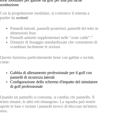
Rete modulare per gabbie da golf per una più facile
sostituzione
Con la progettazione modulare, si costruisce il sistema a
partire da
sezioni
:
Pannelli laterali, pannelli posteriori, pannelli del tetto in
dimensioni fisse.
Pannelli antiurto supplementari nelle “zone calde”.”
Distanze di fissaggio standardizzate che consentono di
scambiare facilmente le sezioni.
Questo funziona particolarmente bene con gabbie e recinti,
come:
Gabbia di allenamento professionale per il golf con
pannelli di sicurezza laterali
Configurazione dello schermo d'impatto del simulatore
di golf professionale
Quando un pannello si consuma, si cambia
che
pannello. Il
telaio rimane, le altre reti rimangono. La squadra può tenere
aperte le baie e ruotare i pannelli invece di bloccare un'intera
area.