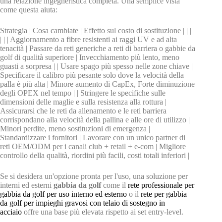
una relazione ingegneristica completa. Una semplice vista
come questa aiuta:
Strategia | Cosa cambiate | Effetto sul costo di sostituzione | | | |
| | | Aggiornamento a fibre resistenti ai raggi UV e ad alta
tenacità | Passare da reti generiche a reti di barriera o gabbie da
golf di qualità superiore | Invecchiamento più lento, meno
guasti a sorpresa | | Usare spago più spesso nelle zone chiave |
Specificare il calibro più pesante solo dove la velocità della
palla è più alta | Minore aumento di CapEx, Forte diminuzione
degli OPEX nel tempo | | Stringere le specifiche sulle
dimensioni delle maglie e sulla resistenza alla rottura |
Assicurarsi che le reti da allenamento e le reti barriera
corrispondano alla velocità della pallina e alle ore di utilizzo |
Minori perdite, meno sostituzioni di emergenza |
Standardizzare i fornitori | Lavorare con un unico partner di
reti OEM/ODM per i canali club + retail + e-com | Migliore
controllo della qualità, riordini più facili, costi totali inferiori |
Se si desidera un'opzione pronta per l'uso, una soluzione per
interni ed esterni
gabbia da golf
come il
rete professionale per
gabbia da golf per uso interno ed esterno
o il
rete per gabbia
da golf per impieghi gravosi con telaio di sostegno in
acciaio
offre una base più elevata rispetto ai set entry-level.