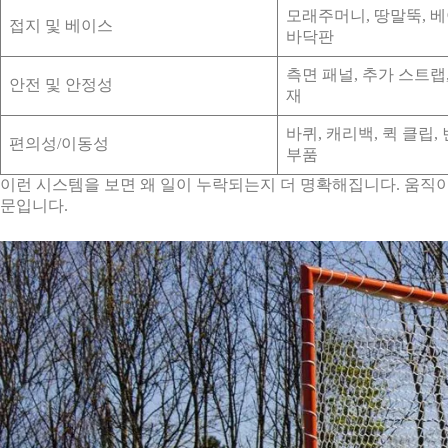
모래주머니, 땅말뚝, 베
접지 및 베이스
바닥판
측면 패널, 추가 스트랩
안전 및 안정성
재
바퀴, 캐리백, 퀵 클립
편의성/이동성
부품
이런 시스템을 보면 왜 일이 누락되는지 더 명확해집니다. 움직
문입니다.