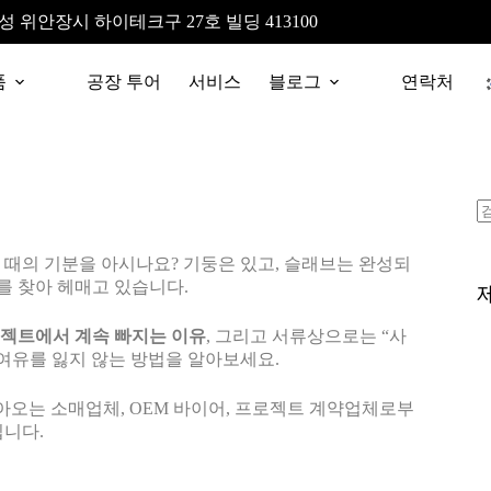
성 위안장시 하이테크구 27호 빌딩 413100
품
공장 투어
서비스
블로그
연락처
 때의 기분을 아시나요? 기둥은 있고, 슬래브는 완성되
를 찾아 헤매고 있습니다.
젝트에서 계속 빠지는 이유
, 그리고 서류상으로는 “사
여유를 잃지 않는 방법을 알아보세요.
 찾아오는 소매업체, OEM 바이어, 프로젝트 계약업체로부
닙니다.