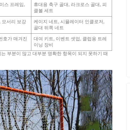
이스 프레임,
휴대용 축구 골대, 라크로스 골대, 피
클볼 세트
, 모서리 보강
케이지 네트, 시뮬레이터 인클로저,
골대 뒤쪽 네트
, 번호가 매겨진
대여 키트, 이벤트 셋업, 클럽용 트레
이닝 장비
이는 부분이 많고 대부분 명확한 항목이 되지 못하기 때