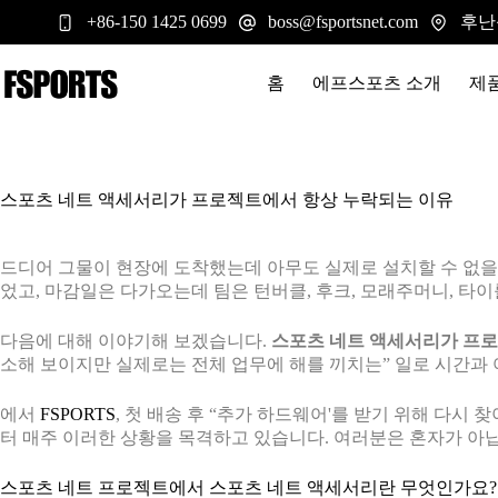
본
후난
+86-150 1425 0699
boss@fsportsnet.com
문
으
로
홈
에프스포츠 소개
제
건
너
뛰
기
스포츠 네트 액세서리가 프로젝트에서 항상 누락되는 이유
드디어 그물이 현장에 도착했는데 아무도 실제로 설치할 수 없을
었고, 마감일은 다가오는데 팀은 턴버클, 후크, 모래주머니, 타이
다음에 대해 이야기해 보겠습니다.
스포츠 네트 액세서리가 프로
소해 보이지만 실제로는 전체 업무에 해를 끼치는” 일로 시간과 
에서
FSPORTS
, 첫 배송 후 “추가 하드웨어'를 받기 위해 다시
터 매주 이러한 상황을 목격하고 있습니다. 여러분은 혼자가 아
스포츠 네트 프로젝트에서 스포츠 네트 액세서리란 무엇인가요?