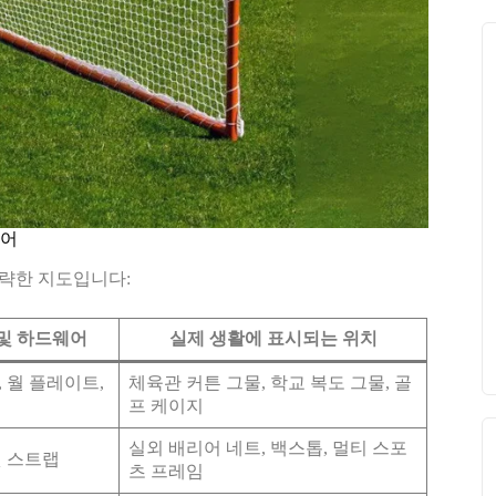
웨어
간략한 지도입니다:
및 하드웨어
실제 생활에 표시되는 위치
, 월 플레이트,
체육관 커튼 그물, 학교 복도 그물, 골
프 케이지
실외 배리어 네트, 백스톱, 멀티 스포
칫 스트랩
츠 프레임