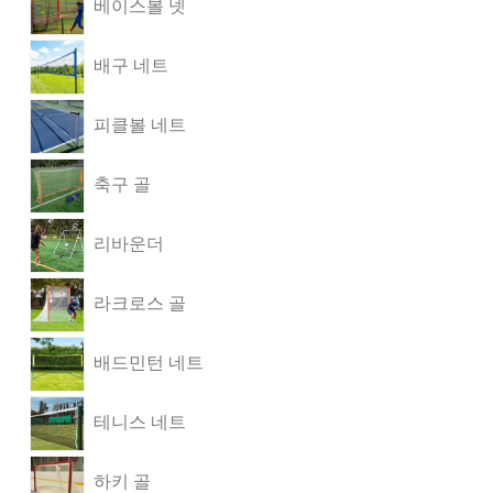
베이스볼 넷
배구 네트
피클볼 네트
축구 골
리바운더
라크로스 골
배드민턴 네트
테니스 네트
하키 골