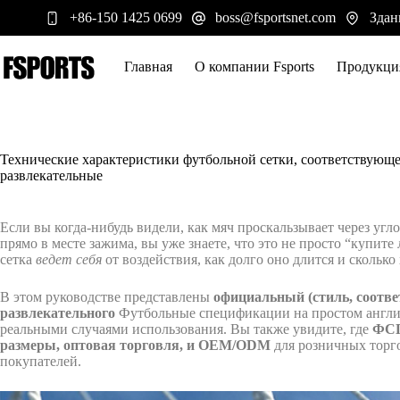
Перейти
+86-150 1425 0699
boss@fsportsnet.com
Здан
к
сути
Главная
О компании Fsports
Продукци
Технические характеристики футбольной сетки, соответствую
развлекательные
Если вы когда-нибудь видели, как мяч проскальзывает через угло
прямо в месте зажима, вы уже знаете, что это не просто “купит
сетка
ведет себя
от воздействия, как долго оно длится и скольк
В этом руководстве представлены
официальный (стиль, соот
развлекательного
Футбольные спецификации на простом английс
реальными случаями использования. Вы также увидите, где
ФС
размеры, оптовая торговля, и OEM/ODM
для розничных торг
покупателей.