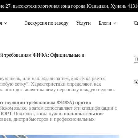
ие 27, высокотехнологичная зона города Юаньцзян, Хунань 4131
я
Экскурсия по заводу
Услуги
Блоги
Св
щей требованиям ФИФА: Официальные и
вую щель, или наблюдали за тем, как сетка рвется
К
е любую сетку”. Характеристики определяют, как
о хлопот доставляет вашему персоналу каждую неделю.
ветствующий требованиям ФИФА) против
ком языке, а затем сопоставляет эти спецификации с
ПОРТ
Подходит, когда нужно
пользовательские
овцев, дистрибьюторов и профессиональных