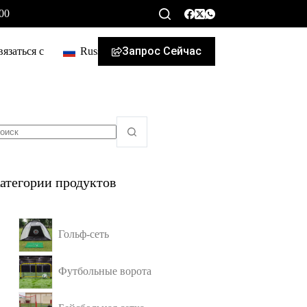
00
Запрос Сейчас
язаться с
Russian
атегории продуктов
Гольф-сеть
Футбольные ворота