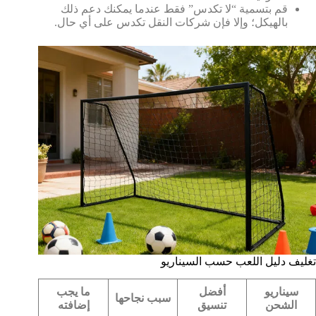
قم بتسمية “لا تكدس” فقط عندما يمكنك دعم ذلك
بالهيكل؛ وإلا فإن شركات النقل تكدس على أي حال.
تغليف دليل اللعب حسب السيناريو
سيناريو
أفضل
ما يجب
سبب نجاحها
الشحن
تنسيق
إضافته