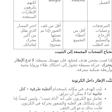
العميل
لكنهم
يكرهون
الإطارات
المنبعجة.
المرتجعات
أقل من تلف
اختر المسار
وعمليات
أقل من
العبور (إذا تم
الذي يقلل
الإرجاع
أخطاء
تعبئتها
من أكبر
والتسليم
التجميع
بشكل
محرك
عند الطلب
صحيح)
لعائداتك.
تحتاج الشحنات المجمعة إلى التثبيت
إذا قمت بشحن هدف مُجمّع، فإن مهمتك بسيطة:
لا تدع الإطار
يتحرك
. حركة بسيطة تتحول إلى احتكاك طلاء وزوايا مثنية
وأربطة شبكية ممزقة.
ثبِّت الإطار داخل الكرتونة
ثبّت الهدف في مكانه باستخدام
أغطية طرفية + كتل
جانبية
لذا لا يمكن أن تنزلق.
تعامل مع الكرتون على أنه “أداة تثبيت”، وليس كيساً. إذا
كان بإمكانك هز العلبة والشعور بحركة في الكرتون
فأنت بذلك تدعو إلى التلف.