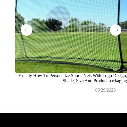
Exactly How To Personalize Sports Nets With Logo Design,
ما المقص
Shade, Size And Product packaging
«OEM» و«ODM»؟
06/29/2026
26