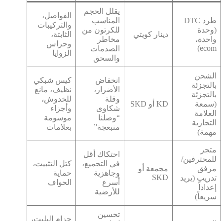
يقلل الحجم
الفواصل،
طرد DTC
المناسب
والتركيبات
(وحدة
للكرتون من
دينار كويتي
الثابتة،
واحدة،
مخاطر
وحراس
ecom)
الصدمات
الزوايا
والسحق
الشحن
انخفاض
كيس شبكي
بالتجزئة
الأضرار،
نظيف، مانع
بالتجزئة
وقلة
للخدوش،
(سمعة
KD أو SKD
شكاوى
وأجزاء
العلامة
“وصلنا
موسومة
التجارية
منبعجة”
بعلامات
مهمة)
متجر
احتكاك أقل
للمحترفين/
في التجميع،
كتل التثبيت،
مرفق
مجمعة أو
وجاهزية
حماية
SKD
تدريب (يريد
أسرع
الحواف
إعداداً
للأرضية
سريعاً)
تحسين
حزام البليت،