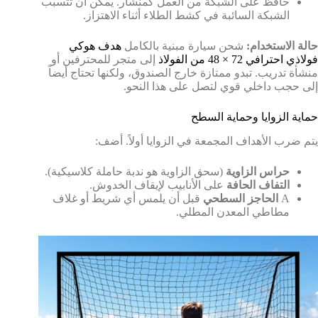
حافظ على الشبكة من العمل كمنشار. يمكن أن تتسبب
الشبكة السائبة في كشط الطلاء أثناء الاهتزاز.
حالة الاستخدام:
شحن سيارة مبنية بالكامل
هدف هوكي
فولاذي احترافي 72 × 48 من الفولاذ
إلى متجر للمحترفين أو
منشأة تدريب. تبدو ممتازة خارج الصندوق، ولكنها تحتاج أيضاً
إلى حجب داخلي قوي لتصل على هذا النحو.
حماية الزوايا وحماية السطح
يتم ضرب الأهداف المجمعة في الزوايا أولاً. أضف:
حراس الزاوية
(سحق الزاوية هو ندبة حاملة كلاسيكية).
التفاف الحافة
على الأنابيب لإيقاف الخدوش.
A
الحاجز السطحي
قبل أن يلمس أي شريط أو غلاف
مطاطي المعدن المطلي.