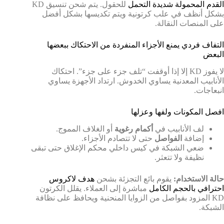
القدم المحمولة شديدة التحمل
للحقول. يتم شحن تنسيق KD
بشكل أنظف في علب كرتونية ويتم تكديسها بشكل أفضل
على المنصات النقالة.
التفاف فردي يمنع الأجزاء المنفردة من الاحتكاك ببعضها
البعض
لا يفوز KD إلا إذا أوقفت “تلف جزء على جزء”. احتكاك
الأنابيب المعدنية يساوي الخدوش. ارتداد الأجهزة يساوي
انبعاجات.
افصل المكونات ولفها وعزلها
لف الأنابيب في
أكمام رغوية
أو الغلاف المموج.
إضافة
الفواصل
حتى لا تتصادم الأجزاء.
ضعي الشبكة في كيس داخلي محكم الإغلاق حتى تبقى
نظيفة ولا تتعثر.
حالة الاستخدام:
يقوم بائع التجزئة بشحن
هدف لاكروس
احترافي بالحجم الكامل
مباشرة إلى العملاء. يقلل الكرتون
KD المزود بفواصل من الزوايا المنحنية ويحافظ على نظافة
الشبكة.