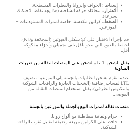
إسقاط
:: الحواف والزوايا والقطرات المسطحة.
الاهتزاز
:: محاكاة حركة الشاحنة (هذا يجد نقاط الاحتكاك
بسرعة).
الضغط
:: كراتين مكدسة، خاصة لممرات المستودعات +
الموزعين.
قم بإجراء الاختبار على كلا شكلي العبوتين (المجمّعة وKD).
احتفظ بالعبوة التي تنجو بأقل تلف تجميلي وأجزاء مفكوكة
أقل.
يقلل الشحن LTL والشحن على المنصات النقالة من ضربات
المناولة
عندما تقوم بشحن الطلبيات بالجملة إلى الموزعين، تضيف
LTL لمسات إضافية (الشحنات العابرة والرافعات الشوكية
والتكديس الطرفي). يقلل استخدام المنصات النقالة من
الفوضى.
منصات نقالة لممرات البيع بالجملة والموزعين بالجملة
حزام ولفافة مطاطية مع ألواح زوايا.
حافظ على الكراتين مربعة وضيقة لتقليل ثقوب الرافعة
الشوكية.