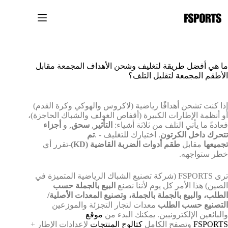
لتجاوز
لى
لمحتوى
ما هي أفضل طريقة لتغليف وشحن الأهداف المجمعة مقابل
الأطقم المجمعة لتقليل التلف؟
إذا كنت تشحن أهدافًا رياضية (لاكروس والهوكي وكرة القدم)
أو أنظمة الإطارات الكبيرة (أقفاص الغولف والشباك الحاجزة)،
فعادةً ما يأتي التلف من ثلاثة أشياء:
التأثير
,
سحق
, و
أجزاء
تتحرك داخل الكرتون
. اختيارك للتغليف - .
تم
تجميعها
مقابل
طقم أدوات الضربة القاضية (KD)
-تقرر أي
خطر ستواجهه.
ترى FSPORTS (شركة تصنيع الشباك الرياضية المتميزة في
الصين) هذا الأمر كل يوم لأننا نصنع
البيع بالجملة حسب
الطلب، والبيع بالجملة بالجملة، وتصنيع المعدات الأصلية/
التصنيع حسب الطلب
معدات لتجار التجزئة والموزعين
والبائعين الإلكترونيين. يمكنك البدء من
موقع
FSPORTS
وتصفح الكامل
كتالوج المنتجات
لإعدادات الإطار +