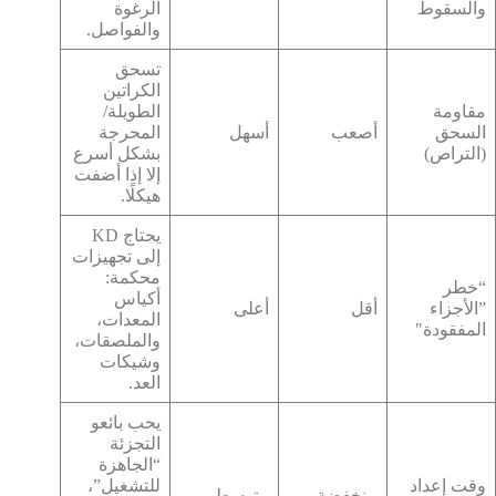
والسقوط
الرغوة
والفواصل.
تسحق
الكراتين
مقاومة
الطويلة/
السحق
أصعب
أسهل
المحرجة
(التراص)
بشكل أسرع
إلا إذا أضفت
هيكلًا.
يحتاج KD
إلى تجهيزات
محكمة:
“خطر
أكياس
”الأجزاء
أقل
أعلى
المعدات،
المفقودة"
والملصقات،
وشيكات
العد.
يحب بائعو
التجزئة
“الجاهزة
وقت إعداد
للتشغيل”،
منخفضة
متوسط