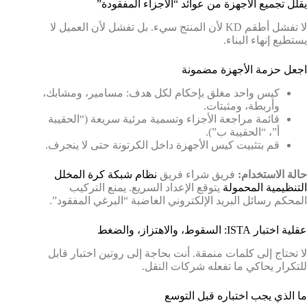
يقلل تجميع الأجهزة من عوائد “الأجزاء المفقودة”
لا تفشل أطقم KD لأن المنتج سيء. بل تفشل لأن العميل لا
يستطيع إنهاء البناء.
اجعل حزمة الأجهزة مضمونة
كيس واحد مغلق بإحكام لكل هدف: مسامير، ومشابك،
وأربطة، ومثبتات.
قائمة مراجعة الأجزاء وتسمية مرئية سريعة (“الحقيبة
أ”، “الحقيبة ب”).
قم بتثبيت كيس الأجهزة داخل الكرتونة حتى لا ينجرف.
حالة الاستخدام:
فريق شراء فريق
نظام شبكة كرة المخلل
التنظيمية المحمولة
يتوقع الإعداد السريع. يمنع التركيب
المحكم رسائل البريد الإلكتروني الغاضبة “البرغي المفقود”.
عقلية اختبار ISTA: السقوط، والاهتزاز، والضغط
لا تحتاج إلى كلمات منمقة. أنت بحاجة إلى روتين اختبار قابل
للتكرار يحاكي ما تفعله شركات النقل.
ما الذي يجب اختباره قبل التوسع