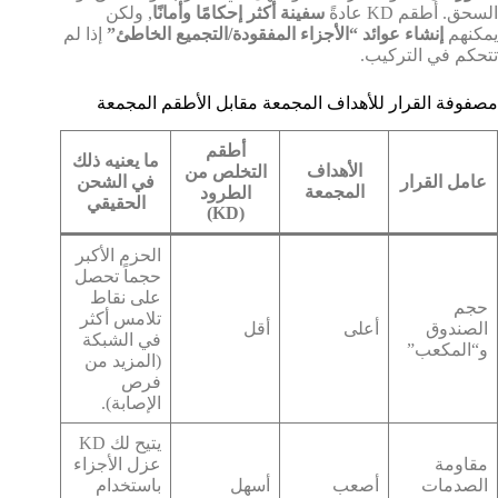
السحق. أطقم KD عادةً
سفينة أكثر إحكامًا وأمانًا
, ولكن
يمكنهم
إنشاء عوائد “الأجزاء المفقودة/التجميع الخاطئ”
إذا لم
تتحكم في التركيب.
مصفوفة القرار للأهداف المجمعة مقابل الأطقم المجمعة
أطقم
ما يعنيه ذلك
الأهداف
التخلص من
عامل القرار
في الشحن
المجمعة
الطرود
الحقيقي
(KD)
الحزم الأكبر
حجماً تحصل
على نقاط
حجم
تلامس أكثر
الصندوق
أعلى
أقل
في الشبكة
و“المكعب”
(المزيد من
فرص
الإصابة).
يتيح لك KD
مقاومة
عزل الأجزاء
الصدمات
أصعب
أسهل
باستخدام