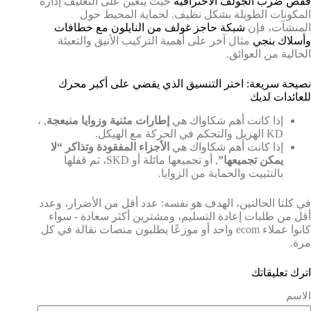
قفص ضرب الجولف الاحترافية
حيث يتعين على التغليف إدارة
المكونات الطويلة بشكل نظيف. لحماية المحيط حول
المنشآت، فإن
شبكة حاجز غولف من النايلون مع خطافات
وأسلاك بنجي
مثال آخر على أهمية التركيب الأنيق والتعبئة
الخالية من العوائق.
نصيحة سريعة: اختر التنسيق الذي يقضي على أكبر محرك
للعائدات لديك
إذا كانت أهم شكاواك هي
إطارات مثنية وزوايا منبعجة
, ،
KD الهزيل والتحكم في الحركة مع الهيكل.
إذا كانت أهم شكاواك هي
الأجزاء المفقودة وتذاكر “لا
يمكن تجميعها”
, أو تجميعها مائلة أو SKD، ثم قفلها
بالتثبيت والحماية من الزوايا.
في كلتا الحالتين، الهدف هو نفسه: عدد أقل من الأضرار، وعدد
أقل من طلبات إعادة التسليم، ومشترين أكثر سعادة - سواء
كانوا عملاء ecom واحد أو موزعًا يطلبون منصات نقالة في كل
مرة.
اترك تعليقاتك
الاسم