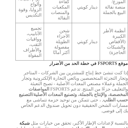
الموزع/
كفاءة
وألواح
منصة نقالة
دينار كويتي
المكعبات
الزوايا، وقوة
البيع بالجملة
والمنصات
التكديس
النقالة
تجميع
أنظمة الأطر
شحن
الأنابيب،
الكبيرة
الأجزاء
وواقيات
(الأقفاص
دينار كويتي
الطويلة
الثقب،
والشبكات
مفصولة
والأطراف
الحاجزة)
أكثر أمانًا
المقواة
موقع FSPORTS في خطة الحد من الأضرار
إذا كنت تنشئ خط إنتاج للمشترين بين الشركات - المتاجر
وتجار التجزئة المتخصصين وبائعي التجارة الإلكترونية وتجار
الجملة وعملاء مصنعي المعدات الأصلية - تصبح التعبئة
والتغليف جزءًا من المنتج. تدعم FSPORTS
المواصفات
المخصصة، والإنتاج بالجملة، وتصنيع المعدات الأصلية/التصنيع
حسب الطلب
, ، حتى تتمكن من توحيد حزمة تتماشى مع
مسارات الشحن الحقيقية دون تحويل صندوق الدعم الخاص
بك إلى فوضى.
بالنسبة لإعدادات الإطار الأكبر، تحقق من خيارات مثل
شبكة