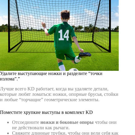
Удалите выступающие ножки и разделите “точки
излома”.”
Лучше всего KD работает, когда вы удаляете детали,
которые любят ломаться: ножки, опорные брусья, стойки
и любые “торчащие” геометрические элементы.
Поместите хрупкие выступы в комплект KD
Отсоедините
ножки и боковые опоры
чтобы они
не действовали как рычаги.
Свяжите длинные трубки, чтобы они вели себя как