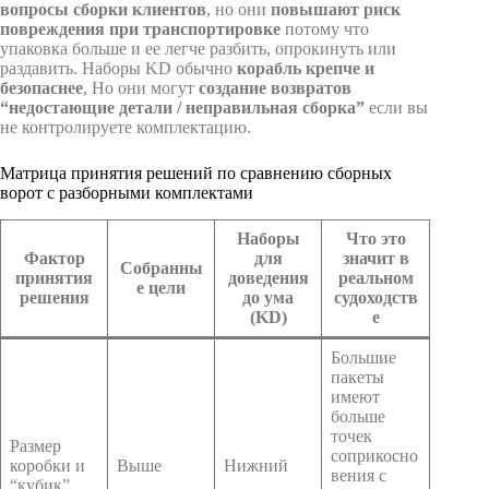
вопросы сборки клиентов
, но они
повышают риск
повреждения при транспортировке
потому что
упаковка больше и ее легче разбить, опрокинуть или
раздавить. Наборы KD обычно
корабль крепче и
безопаснее
, Но они могут
создание возвратов
“недостающие детали / неправильная сборка”
если вы
не контролируете комплектацию.
Матрица принятия решений по сравнению сборных
ворот с разборными комплектами
Наборы
Что это
Фактор
для
значит в
Собранны
принятия
доведения
реальном
е цели
решения
до ума
судоходств
(KD)
е
Большие
пакеты
имеют
больше
точек
Размер
соприкосно
коробки и
Выше
Нижний
вения с
“кубик”