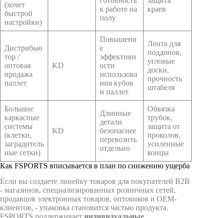
готовность
защита
(хочет
к работе на
краев
быстрой
полу
настройки)
Повышени
Лента для
Дистрибью
е
поддонов,
тор /
эффективн
угловые
оптовая
KD
ости
доски,
продажа
использова
прочность
паллет
ния кубов
штабеля
и паллет
Большие
Обвязка
Длинные
каркасные
трубок,
детали
системы
защита от
KD
безопаснее
(клетки,
проколов,
перевозить
заградитель
усиленные
отдельно
ные сетки)
концы
Как FSPORTS вписывается в план по снижению ущерба
Если вы создаете линейку товаров для покупателей B2B
- магазинов, специализированных розничных сетей,
продавцов электронных товаров, оптовиков и OEM-
клиентов, - упаковка становится частью продукта.
FSPORTS поддерживает
индивидуальные