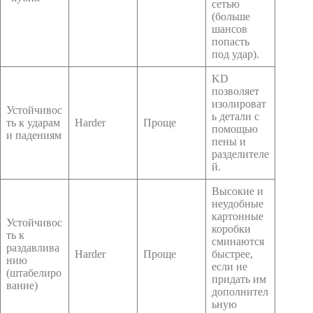
сетью
(больше
шансов
попасть
под удар).
KD
позволяет
изолироват
Устойчивос
ь детали с
ть к ударам
Harder
Проще
помощью
и падениям
пены и
разделителе
й.
Высокие и
неудобные
картонные
Устойчивос
коробки
ть к
сминаются
раздавлива
Harder
Проще
быстрее,
нию
если не
(штабелиро
придать им
вание)
дополнител
ьную