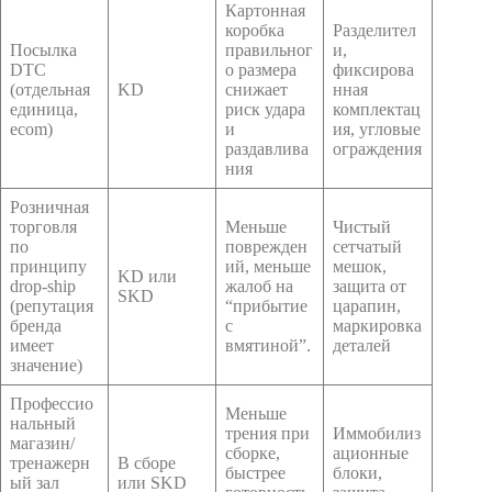
Картонная
коробка
Разделител
Посылка
правильног
и,
DTC
о размера
фиксирова
(отдельная
KD
снижает
нная
единица,
риск удара
комплектац
ecom)
и
ия, угловые
раздавлива
ограждения
ния
Розничная
торговля
Меньше
Чистый
по
поврежден
сетчатый
принципу
ий, меньше
мешок,
KD или
drop-ship
жалоб на
защита от
SKD
(репутация
“прибытие
царапин,
бренда
с
маркировка
имеет
вмятиной”.
деталей
значение)
Профессио
Меньше
нальный
трения при
Иммобилиз
магазин/
сборке,
ационные
тренажерн
В сборе
быстрее
блоки,
ый зал
или SKD