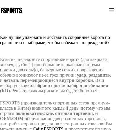
Перейти
к
сути
Как лучше упаковать и доставить собранные ворота по
сравнению с наборами, чтобы избежать повреждений?
Если вы перевозите спортивные ворота (для лакросса,
хоккея, футбола) или большие каркасные системы
(клетки для гольфа, барьерные сетки), повреждения
обычно возникают из-за трех причин:
удар
,
раздавить
,
и
детали, перемещающиеся внутри коробки
. Ваш
выбор упаковки.
собрано
против
набор для сбивания
(KD)
-Решает, с каким риском вы будете бороться.
FSPORTS (производитель спортивных сеток премиум-
класса в Китае) видит это каждый день, потому что мы
строим
пользовательские, оптовая торговля, и
OEM/ODM
оборудование для розничных торговцев,
дистрибьюторов и продавцов электронных товаров. Вы
можете начать с
Сайт FSPORTS
и просмотрите полную