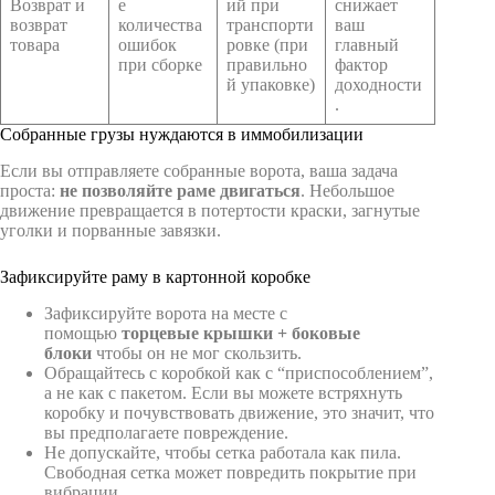
Возврат и
е
ий при
снижает
возврат
количества
транспорти
ваш
товара
ошибок
ровке (при
главный
при сборке
правильно
фактор
й упаковке)
доходности
.
Собранные грузы нуждаются в иммобилизации
Если вы отправляете собранные ворота, ваша задача
проста:
не позволяйте раме двигаться
. Небольшое
движение превращается в потертости краски, загнутые
уголки и порванные завязки.
Зафиксируйте раму в картонной коробке
Зафиксируйте ворота на месте с
помощью
торцевые крышки + боковые
блоки
чтобы он не мог скользить.
Обращайтесь с коробкой как с “приспособлением”,
а не как с пакетом. Если вы можете встряхнуть
коробку и почувствовать движение, это значит, что
вы предполагаете повреждение.
Не допускайте, чтобы сетка работала как пила.
Свободная сетка может повредить покрытие при
вибрации.