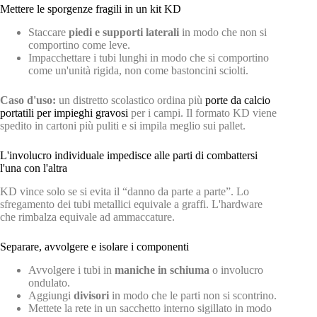
Mettere le sporgenze fragili in un kit KD
Staccare
piedi e supporti laterali
in modo che non si
comportino come leve.
Impacchettare i tubi lunghi in modo che si comportino
come un'unità rigida, non come bastoncini sciolti.
Caso d'uso:
un distretto scolastico ordina più
porte da calcio
portatili per impieghi gravosi
per i campi. Il formato KD viene
spedito in cartoni più puliti e si impila meglio sui pallet.
L'involucro individuale impedisce alle parti di combattersi
l'una con l'altra
KD vince solo se si evita il “danno da parte a parte”. Lo
sfregamento dei tubi metallici equivale a graffi. L'hardware
che rimbalza equivale ad ammaccature.
Separare, avvolgere e isolare i componenti
Avvolgere i tubi in
maniche in schiuma
o involucro
ondulato.
Aggiungi
divisori
in modo che le parti non si scontrino.
Mettete la rete in un sacchetto interno sigillato in modo