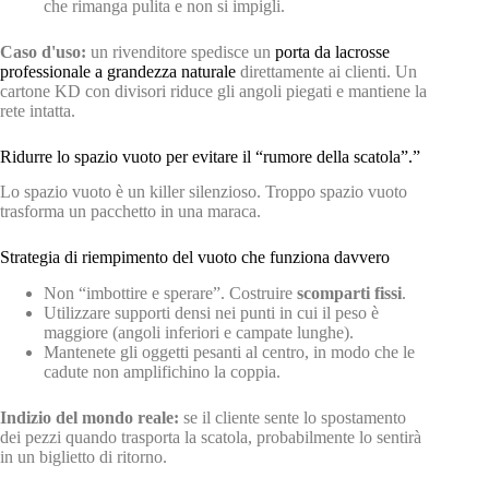
che rimanga pulita e non si impigli.
Caso d'uso:
un rivenditore spedisce un
porta da lacrosse
professionale a grandezza naturale
direttamente ai clienti. Un
cartone KD con divisori riduce gli angoli piegati e mantiene la
rete intatta.
Ridurre lo spazio vuoto per evitare il “rumore della scatola”.”
Lo spazio vuoto è un killer silenzioso. Troppo spazio vuoto
trasforma un pacchetto in una maraca.
Strategia di riempimento del vuoto che funziona davvero
Non “imbottire e sperare”. Costruire
scomparti fissi
.
Utilizzare supporti densi nei punti in cui il peso è
maggiore (angoli inferiori e campate lunghe).
Mantenete gli oggetti pesanti al centro, in modo che le
cadute non amplifichino la coppia.
Indizio del mondo reale:
se il cliente sente lo spostamento
dei pezzi quando trasporta la scatola, probabilmente lo sentirà
in un biglietto di ritorno.