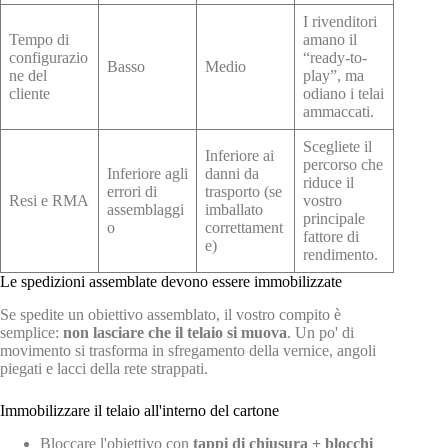
I rivenditori
Tempo di
amano il
configurazio
“ready-to-
Basso
Medio
ne del
play”, ma
cliente
odiano i telai
ammaccati.
Scegliete il
Inferiore ai
percorso che
Inferiore agli
danni da
riduce il
errori di
trasporto (se
Resi e RMA
vostro
assemblaggi
imballato
principale
o
correttament
fattore di
e)
rendimento.
Le spedizioni assemblate devono essere immobilizzate
Se spedite un obiettivo assemblato, il vostro compito è
semplice:
non lasciare che il telaio si muova
. Un po' di
movimento si trasforma in sfregamento della vernice, angoli
piegati e lacci della rete strappati.
Immobilizzare il telaio all'interno del cartone
Bloccare l'obiettivo con
tappi di chiusura + blocchi