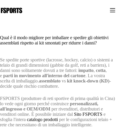
Salta
al
contenuto
Qual è il modo migliore per imballare e spedire gli obiettivi
assemblati rispetto ai kit smontati per ridurre i danni?
Se spedite porte sportive (lacrosse, hockey, calcio) o sistemi a
telaio di grandi dimensioni (gabbie da golf, reti a barriera), i
danni sono solitamente dovuti a tre fattori:
impatto
,
cotta
,
e
parti in movimento all'interno del cartone
. La vostra
scelta di imballaggio.
assemblato
vs
kit knock-down (KD)
-
decide quale rischio combattere.
FSPORTS (produttore di reti sportive di prima qualità in Cina)
lo vede ogni giorno perché costruisce
personalizzati,
all'ingrosso e OEM/ODM
per rivenditori, distributori e
venditori online. È possibile iniziare dal
Sito FSPORTS
e
sfoglia l'intera
catalogo prodotti
per le configurazioni telaio +
rete che necessitano di un imballaggio intelligente.