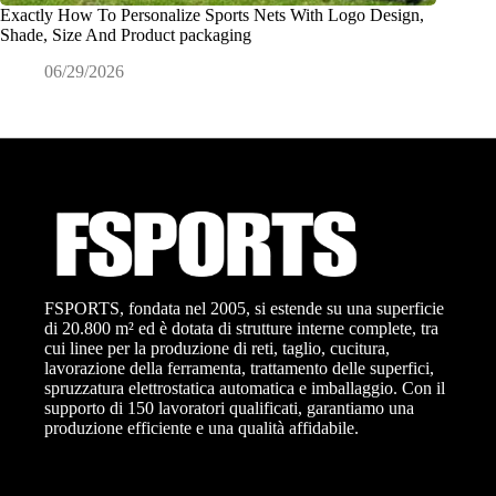
Exactly How To Personalize Sports Nets With Logo Design,
Che cos’
Shade, Size And Product packaging
ODM?
06/29/2026
0
FSPORTS, fondata nel 2005, si estende su una superficie
di 20.800 m² ed è dotata di strutture interne complete, tra
cui linee per la produzione di reti, taglio, cucitura,
lavorazione della ferramenta, trattamento delle superfici,
spruzzatura elettrostatica automatica e imballaggio. Con il
supporto di 150 lavoratori qualificati, garantiamo una
produzione efficiente e una qualità affidabile.