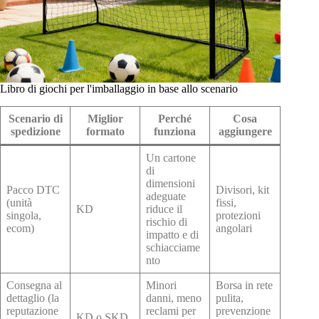
Libro di giochi per l'imballaggio in base allo scenario
Scenario di
Miglior
Perché
Cosa
spedizione
formato
funziona
aggiungere
Un cartone
di
dimensioni
Pacco DTC
Divisori, kit
adeguate
(unità
fissi,
KD
riduce il
singola,
protezioni
rischio di
ecom)
angolari
impatto e di
schiacciame
nto
Consegna al
Minori
Borsa in rete
dettaglio (la
danni, meno
pulita,
reputazione
reclami per
prevenzione
KD o SKD