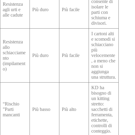
consente di
Resistenza
isolare le
agli urti e
Più duro
Più facile
parti con
alle cadute
schiuma e
divisori.
I cartoni alti
e scomodi si
Resistenza
schiacciano
allo
più
schiacciame
Più duro
Più facile
velocemente
nto
, a meno che
(impilament
non si
o)
aggiunga
una struttura.
KD ha
bisogno di
un kitting
“Rischio
stretto:
”Parti
Più basso
Più alto
sacchetti di
mancanti
ferramenta,
etichette,
controlli di
conteggio.