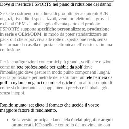
Dove si inserisce FSPORTS nel piano di riduzione del danno
Se state costruendo una linea di prodotti per acquirenti B2B -
negozi, rivenditori specializzati, venditori elettronici, grossisti
e clienti OEM - l'imballaggio diventa parte del prodotto.
FSPORTS supporta
specifiche personalizzate, produzione
in serie e OEM/ODM
, in modo da poter standardizzare un
pack-out che sopravviva alle rotte di spedizione reali, senza
trasformare la casella di posta elettronica dell'assistenza in una
confusione.
Per le configurazioni con cornici più grandi, verificare opzioni
come un
rete professionale per gabbia da golf
dove
l'imballaggio deve gestire in modo pulito componenti lunghi.
Per la protezione perimetrale delle strutture, un
rete barriera da
golf in nylon con ganci e corde elastiche
è un altro esempio di
come sia importante l'accoppiamento preciso e l'imballaggio
senza intoppi.
Rapido spunto: scegliete il formato che uccide il vostro
maggiore fattore di rendimento.
Se la vostra principale lamentela è
telai piegati e angoli
ammaccati
, KD snello e controllo del movimento con