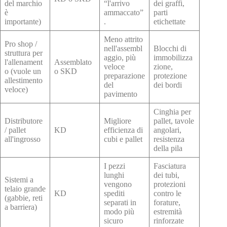
del marchio
“l'arrivo
dei graffi,
è
ammaccato”
parti
importante)
.
etichettate
Meno attrito
Pro shop /
nell'assembl
Blocchi di
struttura per
aggio, più
immobilizza
l'allenament
Assemblato
veloce
zione,
o (vuole un
o SKD
preparazione
protezione
allestimento
del
dei bordi
veloce)
pavimento
Cinghia per
Distributore
Migliore
pallet, tavole
/ pallet
KD
efficienza di
angolari,
all'ingrosso
cubi e pallet
resistenza
della pila
I pezzi
Fasciatura
lunghi
dei tubi,
Sistemi a
vengono
protezioni
telaio grande
KD
spediti
contro le
(gabbie, reti
separati in
forature,
a barriera)
modo più
estremità
sicuro
rinforzate