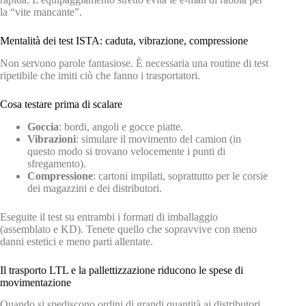
la “vite mancante”.
Mentalità dei test ISTA: caduta, vibrazione, compressione
Non servono parole fantasiose. È necessaria una routine di test
ripetibile che imiti ciò che fanno i trasportatori.
Cosa testare prima di scalare
Goccia
: bordi, angoli e gocce piatte.
Vibrazioni
: simulare il movimento del camion (in
questo modo si trovano velocemente i punti di
sfregamento).
Compressione
: cartoni impilati, soprattutto per le corsie
dei magazzini e dei distributori.
Eseguite il test su entrambi i formati di imballaggio
(assemblato e KD). Tenete quello che sopravvive con meno
danni estetici e meno parti allentate.
Il trasporto LTL e la pallettizzazione riducono le spese di
movimentazione
Quando si spediscono ordini di grandi quantità ai distributori,