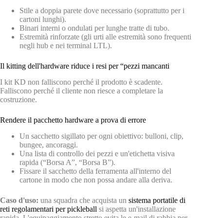
Stile a doppia parete dove necessario (soprattutto per i
cartoni lunghi).
Binari interni o ondulati per lunghe tratte di tubo.
Estremità rinforzate (gli urti alle estremità sono frequenti
negli hub e nei terminal LTL).
Il kitting dell'hardware riduce i resi per “pezzi mancanti
I kit KD non falliscono perché il prodotto è scadente.
Falliscono perché il cliente non riesce a completare la
costruzione.
Rendere il pacchetto hardware a prova di errore
Un sacchetto sigillato per ogni obiettivo: bulloni, clip,
bungee, ancoraggi.
Una lista di controllo dei pezzi e un'etichetta visiva
rapida (“Borsa A”, “Borsa B”).
Fissare il sacchetto della ferramenta all'interno del
cartone in modo che non possa andare alla deriva.
Caso d'uso:
una squadra che acquista un
sistema portatile di
reti regolamentari per pickleball
si aspetta un'installazione
rapida. L'equipaggiamento stretto evita le e-mail di rabbia per