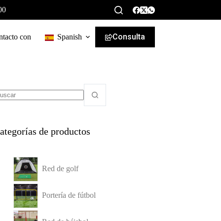
00
Consulta
ntacto con
Spanish
ategorías de productos
Red de golf
Portería de fútbol