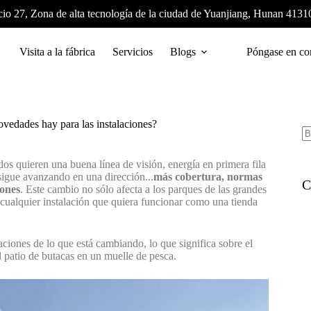
cio 27, Zona de alta tecnología de la ciudad de Yuanjiang, Hunan 4131
Visita a la fábrica
Servicios
Blogs
Póngase en co
vedades hay para las instalaciones?
dos quieren una buena línea de visión, energía en primera fila
sigue avanzando en una dirección...
más cobertura, normas
C
iones
. Este cambio no sólo afecta a los parques de las grandes
a cualquier instalación que quiera funcionar como una tienda
aciones de lo que está cambiando, lo que significa sobre el
l patio de butacas en un muelle de pesca.