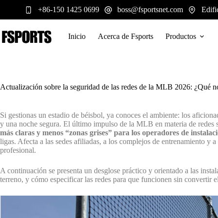
Saltar
+86-150 1425 0699
boss@fsportsnet.com
Edifi
al
contenido
Inicio
Acerca de Fsports
Productos
Actualización sobre la seguridad de las redes de la MLB 2026: ¿Qué no
Si gestionas un estadio de béisbol, ya conoces el ambiente: los aficiona
y una noche segura. El último impulso de la MLB en materia de redes 
más claras y menos “zonas grises” para los operadores de instalac
ligas. Afecta a las sedes afiliadas, a los complejos de entrenamiento y 
profesional.
A continuación se presenta un desglose práctico y orientado a las instal
terreno, y cómo especificar las redes para que funcionen sin convertir e