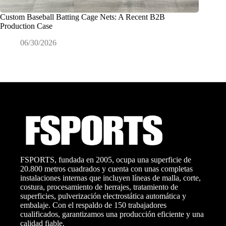
Custom Baseball Batting Cage Nets: A Recent B2B
Cómo fab
Production Case
proyecto
06/30/2026
0
FSPORTS, fundada en 2005, ocupa una superficie de
20.800 metros cuadrados y cuenta con unas completas
instalaciones internas que incluyen líneas de malla, corte,
costura, procesamiento de herrajes, tratamiento de
superficies, pulverización electrostática automática y
embalaje. Con el respaldo de 150 trabajadores
cualificados, garantizamos una producción eficiente y una
calidad fiable.