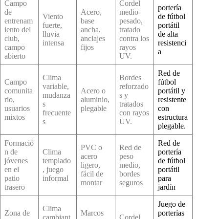
Campo
Cordel
portería
de
Acero,
medio-
Viento
de fútbol
entrenam
base
pesado,
fuerte,
portátil
iento del
ancha,
tratado
lluvia
de alta
club,
anclajes
contra los
intensa
resistenci
campo
fijos
rayos
a
abierto
UV.
Red de
Clima
Bordes
Campo
fútbol
variable,
reforzado
comunita
Acero o
portátil y
mudanza
s y
rio,
aluminio,
resistente
s
tratados
usuarios
plegable
con
frecuente
con rayos
mixtos
estructura
s
UV.
plegable.
Formació
Red de
PVC o
Red de
n de
Clima
portería
acero
peso
jóvenes
templado
de fútbol
ligero,
medio,
en el
, juego
portátil
fácil de
bordes
patio
informal
para
montar
seguros
trasero
jardín
Juego de
Clima
Zona de
Marcos
porterías
cambiant
Cordel