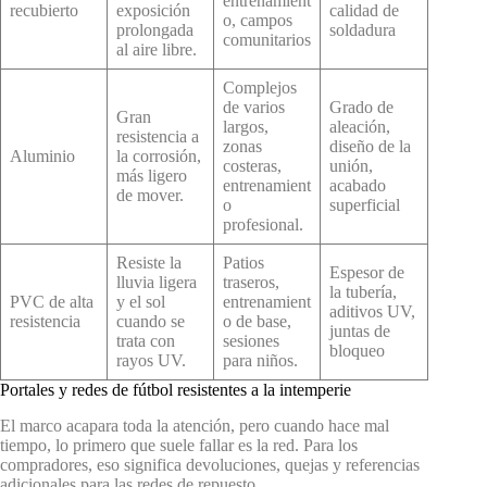
entrenamient
recubierto
exposición
calidad de
o, campos
prolongada
soldadura
comunitarios
al aire libre.
Complejos
de varios
Grado de
Gran
largos,
aleación,
resistencia a
zonas
diseño de la
Aluminio
la corrosión,
costeras,
unión,
más ligero
entrenamient
acabado
de mover.
o
superficial
profesional.
Resiste la
Patios
Espesor de
lluvia ligera
traseros,
la tubería,
PVC de alta
y el sol
entrenamient
aditivos UV,
resistencia
cuando se
o de base,
juntas de
trata con
sesiones
bloqueo
rayos UV.
para niños.
Portales y redes de fútbol resistentes a la intemperie
El marco acapara toda la atención, pero cuando hace mal
tiempo, lo primero que suele fallar es la red. Para los
compradores, eso significa devoluciones, quejas y referencias
adicionales para las redes de repuesto.