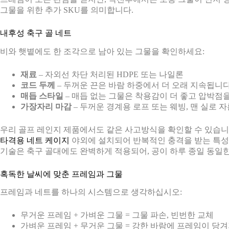
그물을 위한 추가 SKU를 의미합니다.
내후성 축구 골 네트
비와 햇볕에도 한 조각으로 남아 있는 그물을 확인하세요:
재료
– 자외선 차단 처리된 HDPE 또는 나일론
코드 두께
– 두꺼운 끈은 바람 하중에서 더 오래 지속됩니
매듭 스타일
– 매듭 없는 그물은 착용감이 더 좋고 압박점
가장자리 마감
– 두꺼운 경계용 로프 또는 웨빙, 맨 실로 
우리 골프 레인지 제품에서도 같은 사고방식을 확인할 수 있습니다
타격용 네트 케이지
야외에 설치되어 반복적인 충격을 받는 특성
기술은 축구 골대에도 완벽하게 적용되어, 공이 하루 종일 동일
혹독한 날씨에 맞춘 프레임과 그물
프레임과 네트를 하나의 시스템으로 생각하십시오:
무거운 프레임 + 가벼운 그물 = 그물 파손, 빈번한 교체
가벼운 프레임 + 무거운 그물 = 강한 바람에 프레임이 당