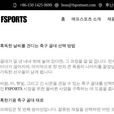
본
후난
+86-150 1425 0699
boss@fsportsnet.com
문
으
로
홈
에프스포츠 소개
제
건
너
뛰
기
혹독한 날씨를 견디는 축구 골대 선택 방법
골대가 일 년 내내 밖에 놓여 있다면, 그 과정을 잘 알 겁니다. 
이다가 끊어지며, 마지막으로 한 번의 큰 폭풍이 나머지를 끝장냅니
가득한 선수들이 남게 됩니다.
바람, 비, 햇빛, 그리고 긴 시즌을 견딜 수 있는 축구 골대를 
인
FSPORTS
시장을 위한 올바른 사양을 구축하는 데 도움을 줍
혹한기용 축구 골대 재료
프레임은 첫 번째 방어선입니다. 잘못된 재질을 선택하면 어떤 