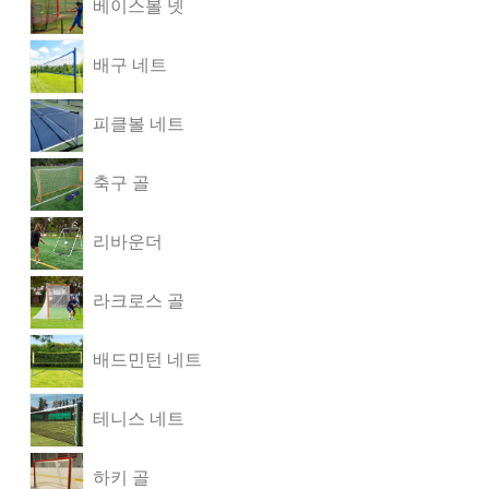
베이스볼 넷
배구 네트
피클볼 네트
축구 골
리바운더
라크로스 골
배드민턴 네트
테니스 네트
하키 골