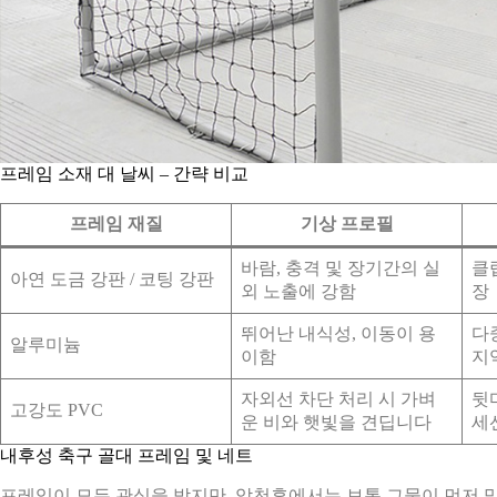
프레임 소재 대 날씨 – 간략 비교
프레임 재질
기상 프로필
바람, 충격 및 장기간의 실
클럽
아연 도금 강판 / 코팅 강판
외 노출에 강함
장
뛰어난 내식성, 이동이 용
다
알루미늄
이함
지
자외선 차단 처리 시 가벼
뒷
고강도 PVC
운 비와 햇빛을 견딥니다
세
내후성 축구 골대 프레임 및 네트
프레임이 모든 관심을 받지만, 악천후에서는 보통 그물이 먼저 망