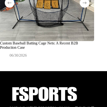
Custom Baseball Batting Cage Nets: A Recent B2B
상업용 
Production Case
확히 
06/30/2026
0