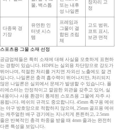
장자리 고
물, 백스톱
또는 내후
정
성 나일론
프레임과
유연한 인
고도 범위,
다종목 경
그물이 결
터넷 시스
코트 표시,
기장
합된 조립
템
보관 면적
체
스포츠용 그물 소재 선정
공급업체들은 특히 소재에 대해 사실을 모호하게 표현하
는 경향이 있습니다. HDPE는 실외용 차단망으로 강도가
뛰어나며, 적절한 처리를 거치면 자외선 노출에도 잘 견
딥니다. 나일론은 충격 흡수력이 뛰어나지만, 처리되지
않은 나일론은 실외에서 문제가 발생할 수 있습니다. 폴
리에스터는 안정적이고 깔끔한 외관을 갖추고 있어, 실
내용이나 사용 환경이 통제된 스포츠용 그물에 자주 사
용됩니다. 메쉬의 규격도 중요합니다. 45mm 축구용 메쉬
는 야구 방호망으로 적합하지 않으며, 25mm 골프용 메쉬
는 캐주얼한 배구 경기에는 지나치게 튼튼하고, 2.5mm
줄은 반복적인 충격 하중을 받을 때 4mm 줄과는 완전히
다른 특성을 보입니다.