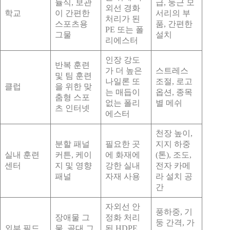
듈식, 보관
급, 둥근 모
외선 경화
학교
이 간편한
서리의 부
처리가 된
스포츠용
품, 간편한
PE 또는 폴
그물
설치
리에스터
인장 강도
반복 훈련
가 더 높은
스트레스
및 팀 훈련
나일론 또
조절, 로고
클럽
을 위한 맞
는 매듭이
옵션, 종목
춤형 스포
없는 폴리
별 메쉬
츠 인터넷
에스터
천장 높이,
분할 패널
필요한 곳
지지 하중
실내 훈련
커튼, 케이
에 화재에
(톤), 조도,
센터
지 및 영향
강한 실내
전자 카메
패널
자재 사용
라 설치 공
간
자외선 안
풍하중, 기
장애물 그
정화 처리
둥 간격, 가
외부 필드
물, 골대 그
된 HDPE