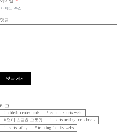
이메일
댓글
댓글 게시
태그
#
athletic center tools
#
custom sports webs
#
sports netting for schools
#
멀티 스포츠 그물망
#
sports safety
#
training facility webs