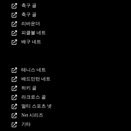
축구 골
축구 골
리바운더
피클볼 네트
배구 네트
제품
테니스 네트
배드민턴 네트
하키 골
라크로스 골
멀티 스포츠 넷
Net 시리즈
기타