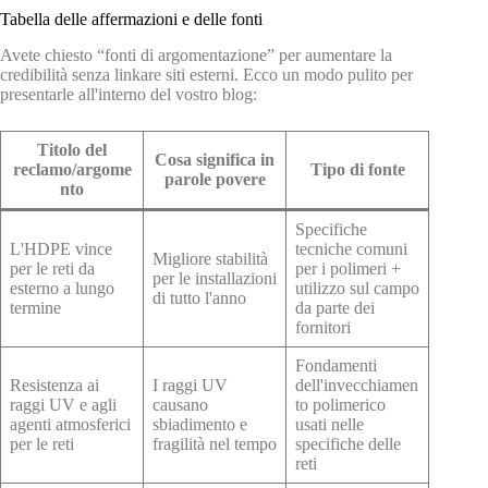
Tabella delle affermazioni e delle fonti
Avete chiesto “fonti di argomentazione” per aumentare la
credibilità senza linkare siti esterni. Ecco un modo pulito per
presentarle all'interno del vostro blog:
Titolo del
Cosa significa in
reclamo/argome
Tipo di fonte
parole povere
nto
Specifiche
L'HDPE vince
tecniche comuni
Migliore stabilità
per le reti da
per i polimeri +
per le installazioni
esterno a lungo
utilizzo sul campo
di tutto l'anno
termine
da parte dei
fornitori
Fondamenti
Resistenza ai
I raggi UV
dell'invecchiamen
raggi UV e agli
causano
to polimerico
agenti atmosferici
sbiadimento e
usati nelle
per le reti
fragilità nel tempo
specifiche delle
reti