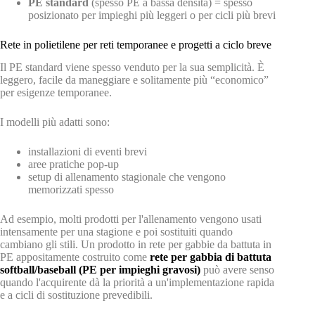
PE standard
(spesso PE a bassa densità) = spesso
posizionato per impieghi più leggeri o per cicli più brevi
Rete in polietilene per reti temporanee e progetti a ciclo breve
Il PE standard viene spesso venduto per la sua semplicità. È
leggero, facile da maneggiare e solitamente più “economico”
per esigenze temporanee.
I modelli più adatti sono:
installazioni di eventi brevi
aree pratiche pop-up
setup di allenamento stagionale che vengono
memorizzati spesso
Ad esempio, molti prodotti per l'allenamento vengono usati
intensamente per una stagione e poi sostituiti quando
cambiano gli stili. Un prodotto in rete per gabbie da battuta in
PE appositamente costruito come
rete per gabbia di battuta
softball/baseball (PE per impieghi gravosi)
può avere senso
quando l'acquirente dà la priorità a un'implementazione rapida
e a cicli di sostituzione prevedibili.