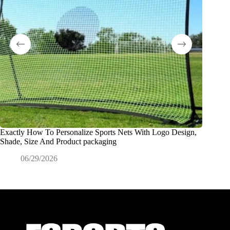
Exactly How To Personalize Sports Nets With Logo Design,
Che cos’
Shade, Size And Product packaging
ODM?
06/29/2026
0