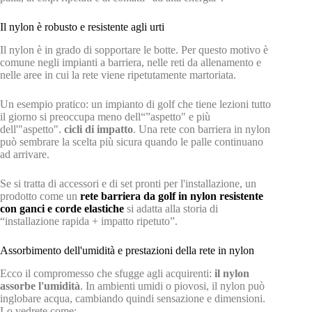
Il nylon è robusto e resistente agli urti
Il nylon è in grado di sopportare le botte. Per questo motivo è
comune negli impianti a barriera, nelle reti da allenamento e
nelle aree in cui la rete viene ripetutamente martoriata.
Un esempio pratico: un impianto di golf che tiene lezioni tutto
il giorno si preoccupa meno dell“”aspetto" e più
dell'"aspetto".
cicli di impatto
. Una rete con barriera in nylon
può sembrare la scelta più sicura quando le palle continuano
ad arrivare.
Se si tratta di accessori e di set pronti per l'installazione, un
prodotto come un
rete barriera da golf in nylon resistente
con ganci e corde elastiche
si adatta alla storia di
“installazione rapida + impatto ripetuto”.
Assorbimento dell'umidità e prestazioni della rete in nylon
Ecco il compromesso che sfugge agli acquirenti:
il nylon
assorbe l'umidità
. In ambienti umidi o piovosi, il nylon può
inglobare acqua, cambiando quindi sensazione e dimensioni.
Lo vedrete come: