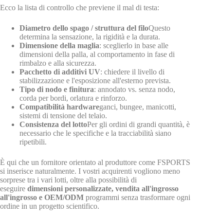
Ecco la lista di controllo che previene il mal di testa:
Diametro dello spago / struttura del filo
Questo
determina la sensazione, la rigidità e la durata.
Dimensione della maglia
: sceglierlo in base alle
dimensioni della palla, al comportamento in fase di
rimbalzo e alla sicurezza.
Pacchetto di additivi UV
: chiedere il livello di
stabilizzazione e l'esposizione all'esterno prevista.
Tipo di nodo e finitura
: annodato vs. senza nodo,
corda per bordi, orlatura e rinforzo.
Compatibilità hardware
ganci, bungee, manicotti,
sistemi di tensione del telaio.
Consistenza del lotto
Per gli ordini di grandi quantità, è
necessario che le specifiche e la tracciabilità siano
ripetibili.
È qui che un fornitore orientato al produttore come FSPORTS
si inserisce naturalmente. I vostri acquirenti vogliono meno
sorprese tra i vari lotti, oltre alla possibilità di
eseguire
dimensioni personalizzate, vendita all'ingrosso
all'ingrosso e OEM/ODM
programmi senza trasformare ogni
ordine in un progetto scientifico.