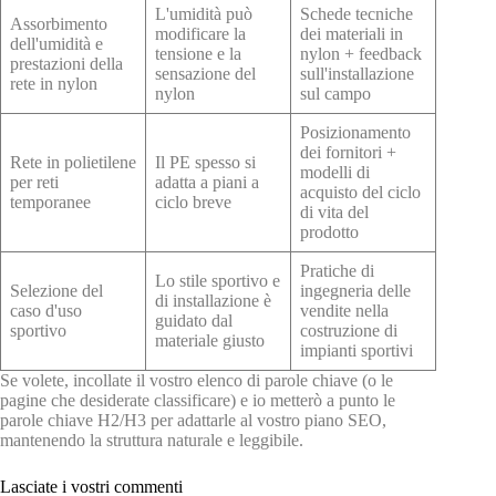
L'umidità può
Schede tecniche
Assorbimento
modificare la
dei materiali in
dell'umidità e
tensione e la
nylon + feedback
prestazioni della
sensazione del
sull'installazione
rete in nylon
nylon
sul campo
Posizionamento
dei fornitori +
Rete in polietilene
Il PE spesso si
modelli di
per reti
adatta a piani a
acquisto del ciclo
temporanee
ciclo breve
di vita del
prodotto
Pratiche di
Lo stile sportivo e
Selezione del
ingegneria delle
di installazione è
caso d'uso
vendite nella
guidato dal
sportivo
costruzione di
materiale giusto
impianti sportivi
Se volete, incollate il vostro elenco di parole chiave (o le
pagine che desiderate classificare) e io metterò a punto le
parole chiave H2/H3 per adattarle al vostro piano SEO,
mantenendo la struttura naturale e leggibile.
Lasciate i vostri commenti