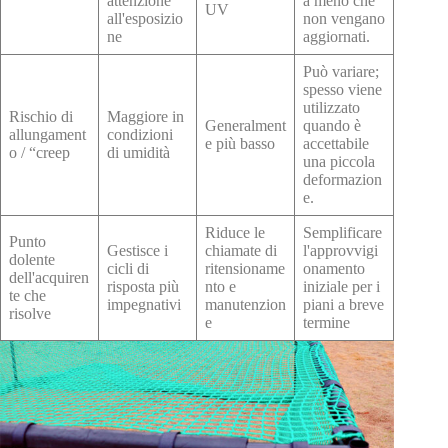
attenzione
a meno che
UV
all'esposizio
non vengano
ne
aggiornati.
Può variare;
spesso viene
utilizzato
Rischio di
Maggiore in
Generalment
quando è
allungament
condizioni
e più basso
accettabile
o / “creep
di umidità
una piccola
deformazion
e.
Riduce le
Semplificare
Punto
Gestisce i
chiamate di
l'approvvigi
dolente
cicli di
ritensioname
onamento
dell'acquiren
risposta più
nto e
iniziale per i
te che
impegnativi
manutenzion
piani a breve
risolve
e
termine