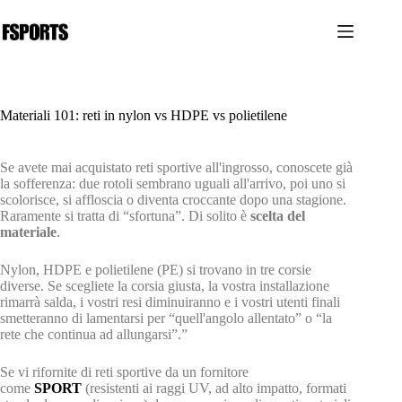
Salta
al
contenuto
Materiali 101: reti in nylon vs HDPE vs polietilene
Se avete mai acquistato reti sportive all'ingrosso, conoscete già
la sofferenza: due rotoli sembrano uguali all'arrivo, poi uno si
scolorisce, si affloscia o diventa croccante dopo una stagione.
Raramente si tratta di “sfortuna”. Di solito è
scelta del
materiale
.
Nylon, HDPE e polietilene (PE) si trovano in tre corsie
diverse. Se scegliete la corsia giusta, la vostra installazione
rimarrà salda, i vostri resi diminuiranno e i vostri utenti finali
smetteranno di lamentarsi per “quell'angolo allentato” o “la
rete che continua ad allungarsi”.”
Se vi rifornite di reti sportive da un fornitore
come
SPORT
(resistenti ai raggi UV, ad alto impatto, formati