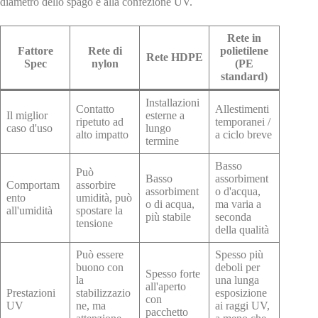
diametro dello spago e alla confezione UV.
Rete in
Fattore
Rete di
polietilene
Rete HDPE
Spec
nylon
(PE
standard)
Installazioni
Contatto
Allestimenti
Il miglior
esterne a
ripetuto ad
temporanei /
caso d'uso
lungo
alto impatto
a ciclo breve
termine
Basso
Può
Basso
assorbiment
Comportam
assorbire
assorbiment
o d'acqua,
ento
umidità, può
o di acqua,
ma varia a
all'umidità
spostare la
più stabile
seconda
tensione
della qualità
Può essere
Spesso più
buono con
deboli per
Spesso forte
la
una lunga
all'aperto
Prestazioni
stabilizzazio
esposizione
con
UV
ne, ma
ai raggi UV,
pacchetto