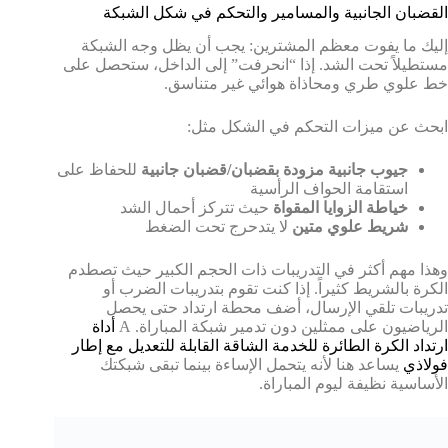
القضبان الجانبية والمسامير والتحكم في شكل الشبكة
إليك ما يفوت معظم المشترين: يجب أن يظل وجه الشبكة
مستطيلاً تحت الشد. إذا “انحرفت” إلى الداخل، ستحصل على
خط علوي طري ومحاذاة هوائي غير متناسق.
ابحث عن ميزات التحكم في الشكل مثل:
جيوب جانبية مزودة بقضبان/قضبان جانبية
للحفاظ على
استقامة الحواف الرأسية
خياطة الزوايا المقواة
حيث تتركز أحمال الشد
شريط علوي متين
لا يتدحرج تحت الضغط
وهذا مهم أكثر في التدريبات ذات الحجم الكبير حيث تصطدم
الكرة بالشريط كثيراً. إذا كنت تقوم بتدريبات الضرب أو
تدريبات تلقي الإرسال، أضف محطة ارتداد حتى يحصل
الرياضيون على ممثلين دون تدمير شبكة المباراة. A
أداة
ارتداد الكرة الطائرة للخدمة الشاقة القابلة للتعديل مع إطار
فولاذي
يساعد هنا لأنه يتحمل الإساءة بينما تبقى شبكتك
الأساسية نظيفة ليوم المباراة.