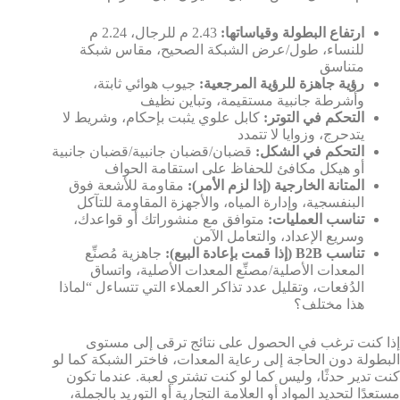
ارتفاع البطولة وقياساتها:
2.43 م للرجال، 2.24 م
للنساء، طول/عرض الشبكة الصحيح، مقاس شبكة
متناسق
رؤية جاهزة للرؤية المرجعية:
جيوب هوائي ثابتة،
وأشرطة جانبية مستقيمة، وتباين نظيف
التحكم في التوتر:
كابل علوي يثبت بإحكام، وشريط لا
يتدحرج، وزوايا لا تتمدد
التحكم في الشكل:
قضبان/قضبان جانبية/قضبان جانبية
أو هيكل مكافئ للحفاظ على استقامة الحواف
المتانة الخارجية (إذا لزم الأمر):
مقاومة للأشعة فوق
البنفسجية، وإدارة المياه، والأجهزة المقاومة للتآكل
تناسب العمليات:
متوافق مع منشوراتك أو قواعدك،
وسريع الإعداد، والتعامل الآمن
تناسب B2B (إذا قمت بإعادة البيع):
جاهزية مُصنِّع
المعدات الأصلية/مصنِّع المعدات الأصلية، واتساق
الدُفعات، وتقليل عدد تذاكر العملاء التي تتساءل “لماذا
هذا مختلف؟
إذا كنت ترغب في الحصول على نتائج ترقى إلى مستوى
البطولة دون الحاجة إلى رعاية المعدات، فاختر الشبكة كما لو
كنت تدير حدثًا، وليس كما لو كنت تشتري لعبة. عندما تكون
مستعدًا لتحديد المواد أو العلامة التجارية أو التوريد بالجملة،