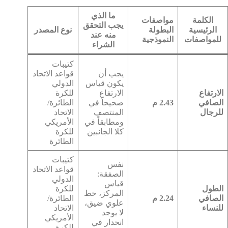
ما الذي
الكلمة
مواصفات
يجب التحقق
الرئيسية
البطولة
نوع المصدر
منه عند
للمواصفات
النموذجية
الشراء
كتيبات
يجب أن
قواعد الاتحاد
يكون قياس
الدولي
الارتفاع
الارتفاع
للكرة
الصافي
2.43 م
صحيحاً في
الطائرة/
للرجال
المنتصف
الاتحاد
ومطابقاً في
الأمريكي
كلا الجانبين
للكرة
الطائرة
كتيبات
نفس
قواعد الاتحاد
الصفقة:
الدولي
قياس
الطول
للكرة
المركز، خط
الصافي
2.24 م
الطائرة/
علوي ضيق،
للنساء
الاتحاد
لا يوجد
الأمريكي
انحدار في
للكرة