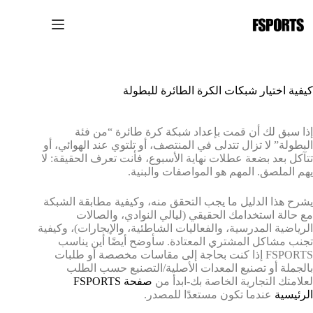
لتجاوز
لى
لمحتوى
كيفية اختيار شبكات الكرة الطائرة للبطولة
إذا سبق لك أن قمت بإعداد شبكة كرة طائرة “من فئة
البطولة” لا تزال تتدلى في المنتصف، أو تلتوي عند الهوائي، أو
تتآكل بعد بضعة عطلات نهاية الأسبوع، فأنت تعرف الحقيقة: لا
يهم الملصق. المهم هو المواصفات والبنية.
يشرح هذا الدليل ما يجب التحقق منه، وكيفية مطابقة الشبكة
مع حالة استخدامك الحقيقي (ليالي النوادي، والصالات
الرياضية المدرسية، والفعاليات الشاطئية، والإيجارات)، وكيفية
تجنب مشاكل المشتري المعتادة. سأوضح أيضًا أين يناسب
FSPORTS إذا كنت بحاجة إلى مقاسات مخصصة أو طلبات
بالجملة أو تصنيع المعدات الأصلية/التصنيع حسب الطلب
لعلامتك التجارية الخاصة بك-ابدأ من
صفحة FSPORTS
الرئيسية
عندما تكون مستعدًا للمصدر.