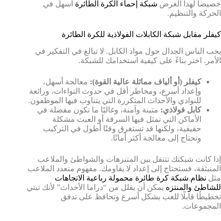
خصيصاً لهذا الغرض
شبكة إحماء الكرة الطائرة
أسهل في
الحركة والتنظيم.
كيفلر مقابل شبكة الكابلات الفولاذية للكرة الطائرة
يحب الناس الجدال حول مواد الكابل. لا تبالغ في التفكير في
الأمر. اختر بناءً على كيفية استخدامك للشبكة.
كيفلر (أو ألياف مماثلة عالية القوة):
معالجة أسهل،
وإعداد أسرع، ومخاطر أقل في حدوث التواءات، ورائعة
للنوادي والأحداث المتكررة التي يتناوب فيها الموظفون.
كابل فولاذي:
متينة وآمنة، وغالبًا ما تكون مفضلة في
الأماكن التي تمثل فيها السرقة أو العبث مشكلة
حقيقية، ولكنها قد تستغرق وقتًا أطول في التركيب
وتحتاج إلى معالجة أكثر أمانًا.
إذا كانت شبكتك تتنقل بين المتنزهات والشواطئ والملاعب
المنبثقة، فستحتاج إلى إعداد لا يقاومك. مفهوم متعدد الملاعب
مثل
نظام شبكة كرة طائرة محمولة رباعية الاتجاهات
للشاطئ والمنتزه
يمكن أن يقلل من “دراما الأحداث” لأنك تبني
تخطيطًا قابلًا للعب بشكل أسرع وتحافظ على تدفق
المجموعات.