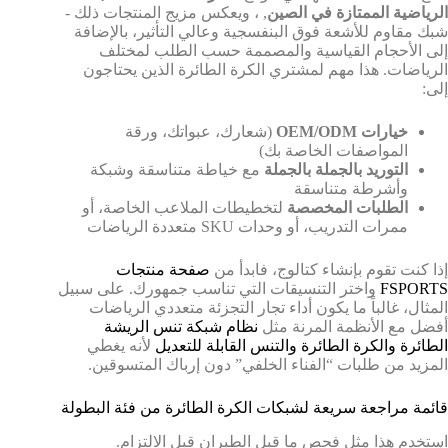
الرياضية الممتازة في الصين
, ، ويعكس مزيج المنتجات ذلك -
شبك مقاوم للأشعة فوق البنفسجية وعالي التأثير، بالإضافة
إلى الأحجام القياسية والمصممة حسب الطلب لمختلف
الرياضات. هذا مهم لمشتري الكرة الطائرة الذين يحتاجون
إلى:
خيارات OEM/ODM
(شعارك، عبواتك، ورقة
المواصفات الخاصة بك)
التوريد بالجملة بالجملة
مع خياطة متناسقة وشبكة
وأشرطة متناسقة
الطلبات المخصصة
لتخطيطات الملاعب الخاصة، أو
ممرات التدريب، أو وحدات SKU متعددة الرياضات
إذا كنت تقوم بإنشاء كتالوج، فابدأ من
صفحة منتجات
FSPORTS
واختر التنسيقات التي تناسب جمهورك. على سبيل
المثال، غالباً ما يكون أداء تجار التجزئة متعددي الرياضات
أفضل مع الأنظمة المرنة مثل
نظام شبكة تنس الريشة
الطائرة والكرة الطائرة والتنس القابلة للتعديل
لأنه يغطي
المزيد من طلبات “الفناء الخلفي” دون إرباك المتسوقين.
قائمة مراجعة سريعة لشبكات الكرة الطائرة من فئة البطولة
استخدم هذا مثل فحص ما قبل الطيران قبل الالتزام.