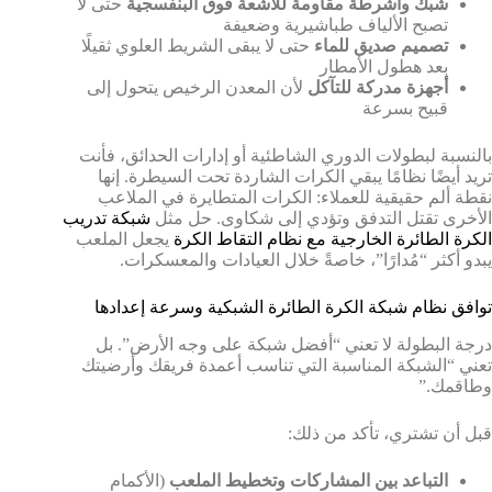
شبك وأشرطة مقاومة للأشعة فوق البنفسجية
حتى لا
تصبح الألياف طباشيرية وضعيفة
تصميم صديق للماء
حتى لا يبقى الشريط العلوي ثقيلًا
بعد هطول الأمطار
أجهزة مدركة للتآكل
لأن المعدن الرخيص يتحول إلى
قبيح بسرعة
بالنسبة لبطولات الدوري الشاطئية أو إدارات الحدائق، فأنت
تريد أيضًا نظامًا يبقي الكرات الشاردة تحت السيطرة. إنها
نقطة ألم حقيقية للعملاء: الكرات المتطايرة في الملاعب
الأخرى تقتل التدفق وتؤدي إلى شكاوى. حل مثل
شبكة تدريب
الكرة الطائرة الخارجية مع نظام التقاط الكرة
يجعل الملعب
يبدو أكثر “مُدارًا”، خاصةً خلال العيادات والمعسكرات.
توافق نظام شبكة الكرة الطائرة الشبكية وسرعة إعدادها
درجة البطولة لا تعني “أفضل شبكة على وجه الأرض”. بل
تعني “الشبكة المناسبة التي تناسب أعمدة فريقك وأرضيتك
وطاقمك.”
قبل أن تشتري، تأكد من ذلك:
التباعد بين المشاركات وتخطيط الملعب
(الأكمام