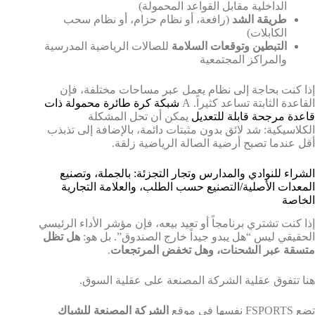
الداخلية مقابل القواعد المحمولة)
طريقة الشد
(رافعة، أو نظام حزام، أو نظام سحب
الكابلات)
التبطين وتوقعات السلامة
للصالات الرياضية المدرسية
والمراكز المجتمعية
إذا كنت بحاجة إلى نظام يعمل عبر مساحات مختلفة، فإن
القاعدة الثابتة تساعد كثيراً. A
شبكة كرة طائرة محمولة ذات
قاعدة مرجحة قابلة للتعديل
يمكن أن تحل المشكلة
الكلاسيكية: شد لائق بدون مثبتات دائمة، بالإضافة إلى تذبذب
أقل عندما تصبح أرضية الصالة الرياضية زلقة.
الشراء للنوادي والمدارس وتجار التجزئة: بالجملة، وتصنيع
المعدات الأصلية/التصنيع حسب الطلب، والعلامة التجارية
الخاصة
إذا كنت تشتري برنامجاً أو تعيد بيعه، فإن مؤشر الأداء الرئيسي
الحقيقي ليس “هل يبدو جيداً خارج الصندوق”. بل هو:
هل تظل
متسقة عبر الشحنات، وهل تخفض المرتجعات
.
هنا تتفوق عقلية الشركة المصنعة على عقلية السوق.
تضع FSPORTS نفسها في موقع
الشركة المصنعة للشباك