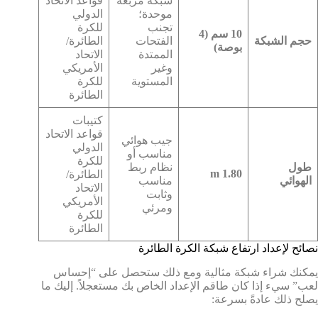
شبكة مربعة
قواعد الاتحاد
موحدة؛
الدولي
تجنب
للكرة
10 سم (4
حجم الشبكة
الفتحات
الطائرة/
بوصة)
الممتدة
الاتحاد
وغير
الأمريكي
المستوية
للكرة
الطائرة
كتيبات
قواعد الاتحاد
جيب هوائي
الدولي
مناسب أو
للكرة
طول
نظام ربط
1.80 m
الطائرة/
الهوائي
مناسب
الاتحاد
وثابت
الأمريكي
ومرئي
للكرة
الطائرة
نصائح لإعداد ارتفاع شبكة الكرة الطائرة
يمكنك شراء شبكة مثالية ومع ذلك ستحصل على “إحساس
لعب” سيء إذا كان طاقم الإعداد الخاص بك مستعجلاً. إليك ما
يصلح ذلك عادةً بسرعة: