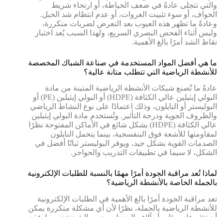
والتي تتجلى عادةً في ضعف الخياطة، أو ارتخاء شريط
الحواف، أو سوء تثبيت العروات، أو عدم انتظام شد الحبل.
وعادةً ما تظهر هذه العيوب بعد التعرض لضربات متكررة،
وليس أثناء الفحص البصري السريع، ولهذا السبب يُعد اختبار
نقاط الشد أمرًا بالغ الأهمية.
ما هي أفضل المواد المستخدمة في صناعة الشباك المخصصة
للأنشطة الرياضية التي تتطلب متانة عالية؟
عادةً ما تُصنع شبكات الأنشطة الرياضية المتينة من مادة
البولي إيثيلين عالي الكثافة (HDPE) أو البولي إيثيلين (PE) أو
البوليستر أو النايلون، وذلك اعتمادًا على نوع النشاط الرياضي
والظروف الجوية ودرجة التأثير. وتُستخدم مادة البولي إيثيلين
عالي الكثافة (HDPE) بشكل شائع في الأماكن المفتوحة نظرًا
لمقاومتها للأشعة فوق البنفسجية، بينما يتحمل النايلون
الصدمات القوية بشكل جيد، ويوفر البوليستر ثباتًا أفضل في
الشكل، لا سيما في تطبيقات التدريب والحواجز.
لماذا تُعد مراقبة الجودة أمرًا مهمًا بالنسبة للطلبات الإلكترونية
بالجملة الخاصة بالأنشطة الرياضية؟
تعد مراقبة الجودة أمرًا بالغ الأهمية في الطلبات الإلكترونية
للأنشطة الرياضية بالجملة، نظرًا لأن أي مشكلة متكررة يمكن