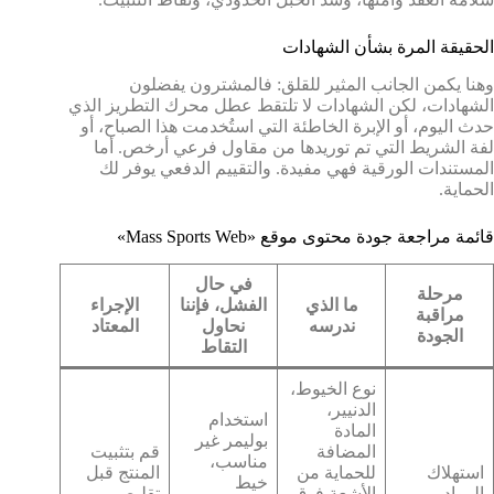
الحقيقة المرة بشأن الشهادات
وهنا يكمن الجانب المثير للقلق: فالمشترون يفضلون
الشهادات، لكن الشهادات لا تلتقط عطل محرك التطريز الذي
حدث اليوم، أو الإبرة الخاطئة التي استُخدمت هذا الصباح، أو
لفة الشريط التي تم توريدها من مقاول فرعي أرخص. أما
المستندات الورقية فهي مفيدة. والتقييم الدفعي يوفر لك
الحماية.
قائمة مراجعة جودة محتوى موقع «Mass Sports Web»
في حال
مرحلة
ما الذي
الفشل، فإننا
الإجراء
مراقبة
ندرسه
نحاول
المعتاد
الجودة
التقاط
نوع الخيوط،
الدنيير،
استخدام
المادة
بوليمر غير
المضافة
قم بتثبيت
مناسب،
استهلاك
للحماية من
المنتج قبل
خيط
المواد
الأشعة فوق
تقليص