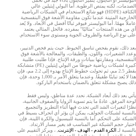
البوليستر أو النايلون. يتميز النايلون بأداء جيد في تحمل
الصدمات، لكنه يمتص الرطوبة. أما البولي إيثيلين عالي
الكثافة (HDPE) فهو شائع الاستخدام في الشبكات الرياضية
الخارجية المتينة عندما تكون مقاومة الأشعة فوق البنفسجية
عاملاً مهمًا. أما البوليستر فيوفر ثباتًا أفضل في الأبعاد. ولا يُعد
أي من هذه المنتجات “مثاليًا” بمفرده. فالحل المثالي يعتمد
على نوع الرياضة والظروف الجوية ومستوى سوء الاستخدام.
بعد ذلك، نقوم بفحص تناسق الخيوط. حيث يتم فحص الدنيير،
وعدد الشعيرات، واللون، والطبقات، والمعالجة بالأشعة فوق
البنفسجية، ومقارنتها ببيانات ورقة الإنتاج. فإذا طلبت طلبية
كبيرة لشبكات رياضية خيوطًا من البولي إيثيلين (PE) متشابكة
بقطر 2.5 مم، ثم تحولت خطوط الإنتاج بهدوء إلى 2.2 مم، فإن
هذا لا يُعد تباينًا طفيفًا. وعندما يتعلق الأمر بـ 1,000 وحدة، فإن
ذلك يصبح مشكلة تتعلق بالضمان باستخدام الباركود.
يأتي بعد ذلك أبعاد الشبكة. نحدد عدة مناطق، وليس فقط
لوحة المرفق. عادةً ما يتم تسوية الزوايا والصفوف الجانبية،
نظرًا لتغيرات الشد التي تحدث فيها أثناء التطريز والتجميع.
بالنسبة لشبكات الجولف، يمكن أن يؤثر أي انحراف بسيط في
الشبكة على التحكم. أما بالنسبة للبيسبول والكرة اللينة، فإن
اختيار حجم الشبكة غير المناسب قد يغير مسار الارتداد.
بالنسبة لـ
الكرة القدم - الهدف - الإنترنت
, ، ويركز التقييم على
سلامة العقد وأمنها، وشد الحبل الحدودي، ونقاط التثبيت.