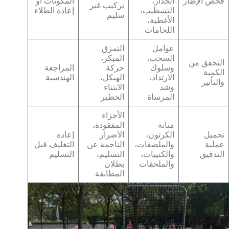
فحص الإطار
الجدار،
المكونات أو
تركيب غير
التشطيب،
إعادة الطلاء
سليم
الأغطية،
اللحامات
عوامل
التمزق
السحب،
المبكر،
التحقق من
وسلوك
حركة
المراجعة
الكمية
الارتداد،
الهيكل،
الهندسية
والتأثير
وشد
الانثناء
المرساة
الخطير
الأجزاء
متانة
المفقودة،
تحميل
الكرتون،
الأضرار
إعادة
عملية
والملصقات،
الناجمة عن
التغليف قبل
التدقيق
والكتيبات،
التسليم،
التسليم
والملحقات
بطلان
المطابقة