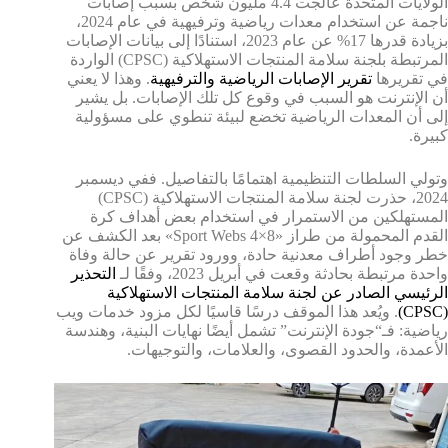
الولايات المتحدة عالجت 4.4 مليون شخص بسبب إصابات
ناجمة عن استخدام معدات رياضية وترفيهية في عام 2024،
بزيادة قدرها 17% عن عام 2023، استنادًا إلى بيانات الإصابات
المرتبطة بلجنة سلامة المنتجات الاستهلاكية (CPSC) الواردة
في تقريرها
تقرير الإصابات الرياضية والترفيهية
. وهذا لا يعني
أن الإنترنت هو السبب في وقوع كل تلك الإصابات. بل يشير
إلى أن المعدات الرياضية تخضع لبيئة تنطوي على مسؤولية
كبيرة.
وتولي السلطات التنظيمية اهتمامًا بالتفاصيل. ففي ديسمبر
2024، حذرت لجنة سلامة المنتجات الاستهلاكية (CPSC)
المستهلكين من الاستمرار في استخدام بعض أهداف كرة
القدم المحمولة من طراز «Sport Webs 4×8» بعد الكشف عن
خطر وجود أطراف معدنية حادة، وورود تقرير عن حالة وفاة
واحدة مرتبطة بحادثة وقعت في أبريل 2023، وفقًا لـ
التحذير
الرئيسي الصادر عن لجنة سلامة المنتجات الاستهلاكية
(CPSC)
. ويُعد هذا الموقف درسًا قاسيًا لكل مزود خدمات ويب
رياضية: فـ“جودة الإنترنت” تشمل أيضًا نهايات البنية، وهندسة
الأعمدة، والحدود القصوى، والعلامات، والتوجيهات.