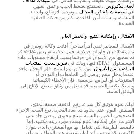
ووصلات تثبيت نظيفة، ومقاومة للتآكل. في
شبكات أهداف
لعبة اللاكروس
, ، نستمتع بضغط الجيب وعمق الظهر.
في
أنظمة شبكة كرة المخلل
, ، وتوحيد الارتفاع، وانحناء
المنشأة، ومسألة أمن القاعدة، أكثر من حالات الصلابة
الشديدة.
الامتثال، وإمكانية التتبع، والخطر العام
الامتثال للمعايير ليس أمراً ساحراً. أفادت وكالة رويترز في
يوليو 2024 بأن حاويات فولاذية تحمل علامة «باريس 2024» قد
تم سحبها من الأسواق في فرنسا بسبب ارتفاع مستويات مادة
البيسفينول أ (BPA) فيها، وذلك في
تقرير سحب المنتجات
الرياضية من الأسواق
. مهما كان نوع المنتج، فإن التحذير واحد:
عندما يدخل منتج رياضي إلى الجامعات أو النوادي أو
المتنزهات أو البرامج الرسمية، فإن الأخطاء الكيميائية
والميكانيكية والتصنيفية قد تنتقل من وثائق مصنع الإنتاج إلى
الوثائق العامة.
لذلك نقوم بتوثيق كل شيء. رقم الدفعة. صفقة المنتج.
المفتش. اليوم. عدد الحاويات. أبعاد التجربة. نوع العيب. الإجراء
التصحيحي. الصور. بالنسبة لمنتج محتوى رياضي جاد على
الإنترنت، فإن إمكانية التتبع ليست مجرد زينة مكتبية. إنها
بالضبط الطريقة التي تتعامل بها مع المشتري الذي يقول:
“اكتشفنا 38 وحدة بها خياطة ضعيفة على الحواف. من أي