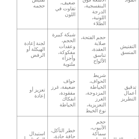
ضعيف،
البنفسجية،
حجمه
تفاوت في
الدرجة
اللون
اللونية،
الطلاء
شبكة كبيرة
حجم الفتحة،
الحجم،
صلابة
لجنة إعادة
التفتيش
وعقدات
العقدة،
الهيكلة أو
المنسق
مفكوكة،
تناسق
الرفض
وأجزاء
الألواح
ملتوية
شريط
الحواف،
حواف
تدقيق
الخياطة
ضعيفة، غرز
تعزيز أو
أعمال
المزدوجة،
مفقودة،
إعادة
التطريز
الغرز
انفكاك
التعزيزية،
الخياطة
نوع الخيط
حجم
الأنبوب،
خطر التآكل،
سماكة
استبدال
حافة حادة،