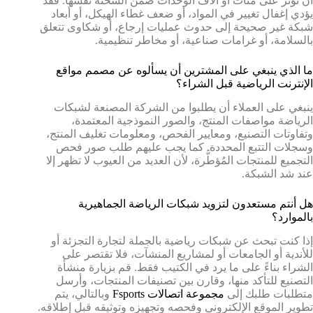
أن تؤثر على مئات أو آلاف الوحدات ضمن الشحنة نفسها. فقد
يؤدي إغفال تغيير في المواد، أو ضعف غطاء الهيكل، أو أبعاد
شبكة غير صحيحة إلى حدوث عمليات إرجاع، أو شكاوى تتعلق
بالسلامة، أو غرامات صناعية، أو مخاطر تنظيمية.
ما الذي ينبغي على المشترين أن يسألوه عن مصمم مواقع
الإنترنت الرياضية قبل الشراء؟
ينبغي على العملاء أن يطلبوا من الشركة المصنعة لشبكات
الرياضة مواصفات المنتج، والصور النموذجية المعتمدة،
وتفاوتات التصنيع، ومعايير الفحص، ومعلومات تغليف المنتج،
وسجلات التتبع المحددة. كما يجب عليهم طلب صور فحص
التجميع للمنتجات المُؤطَّرة، لأن العديد من العيوب لا تظهر إلا
عند شد الشبكة.
هل أنتم مستعدون لتزويد شبكات الرياضة الجماهيرية
بالموارد؟
إذا كنت تبحث عن شبكات رياضية بالجملة لتجارة التجزئة أو
للأندية أو الجامعات أو لمشاريع المنشآت، فلا تقتصر على
الشراء بناءً على ما يرد في الكتيب فقط. قم بزيارة منشأة
التصنيع للتأكد منها، وقارن بين تصنيفات المنتجات، وأرسل
متطلبات طلبك إلى
مجموعة اتصالات Fsports
وبالتالي، يتم
تطوير الموقع الإلكتروني وفحصه وتجهيزه وتوثيقه قبل إطلاقه.