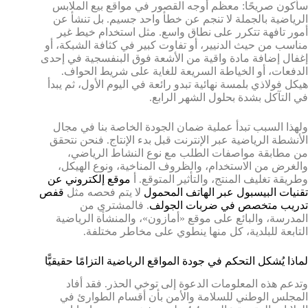
سأكون صريحًا: معظم أوجه القصور في مواقع بيع الملابس
الرياضية بالجملة لا تنجم عن خطأ واحد جسيم. بل تنشأ عن
أمور تافهة تتكرر على نطاق واسع. مثل استخدام خيط غير
مناسب من حيث الدنيير، أو تفاوت كبير في كثافة الشبكة، أو
إغفال إضافة مادة واقية من الأشعة فوق البنفسجية في إحدى
الدفعات، أو الخياطة السريعة للغاية على شريط الحواف.
هيكل فولاذي بلمسة نهائية تبدو رائعة في اليوم الأول، ثم يبدأ
في التآكل بشدة بحلول الشهر الرابع.
ولهذا السبب تبدأ عملية ضمان الجودة الخاصة بنا في مجال
الأنشطة الرياضية عبر الإنترنت قبل بدء الإنتاج. فنحن نتحقق
من مطابقة مواصفات الطلب مع نوع النشاط الرياضي،
والغرض من الاستخدام، والظروف المناخية، ونوع الهيكل،
وطريقة تغليف المنتج، والتأثير المتوقع. أ
موقع إلكتروني عن
تقنيات البيسبول عبر الهاتف المحمول
لا يتم فحصه مثل
قفص
تدريب متخصص في ضربات الجولف
. فالمشتري من
المدرسة، والبائع على موقع «أمازون»، والمنشأة الرياضية
التابعة للبلدية، كل منها ينطوي على مخاطر مختلفة.
لماذا يُشكل التحكم في جودة المواقع الرياضية التزامًا حقيقيًّا
وتدعم هذه المعلومات الدعوة إلى توخي الحذر. فقد أفاد
المجلس الوطني للسلامة والأمن بأن أقسام الطوارئ في