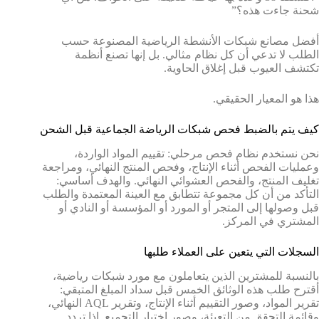
شحنة جاءت هذه؟”
أفضل مصانع شبكات الأنشطة الرياضية المصنوعة حسب
الطلب لا تدعي أن كل نظام مثالي. بل إنها تصنع أنظمة
تكتشف العيوب قبل إغلاق الحاوية.
هذا هو المعيار الحقيقي.
كيف يتم بالضبط فحص شبكات الرياضة الجماعية قبل الشحن
نحن نستخدم نظام فحص مرحلي: تقييم المواد الواردة،
وعمليات الفحص أثناء الإنتاج، وفحص المنتج النهائي، ومراجعة
تغليف المنتج، والفحص العشوائي النهائي. والهدف أساسي:
التأكد من أن كل مجموعة تتطابق مع العينة المعتمدة والطلب
قبل وصولها إلى المتجر أو المورد أو المؤسسة أو النادي أو
المشتري في المركز.
السجلات التي يتعين على العملاء طلبها
بالنسبة للمشترين الذين يتعاملون مع مورد شبكات رياضية،
أقترح طلب هذه الوثائق الخمس قبل سداد المبلغ المتبقي:
تقرير المواد، وصور التقييم أثناء الإنتاج، وتقرير AQL النهائي،
وقائمة التحقق من التعبئة، وصور اختبار التجميع. إذا تردد