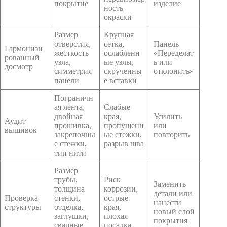
покрытие
изделие
ность
окраски
Размер
Крупная
отверстия,
сетка,
Панель
Гармонизи
жесткость
ослабленн
«Переделат
рованный
узла,
ые узлы,
ь или
досмотр
симметрия
скрученны
отклонить»
панели
е вставки
Пограничн
ая лента,
Слабые
двойная
края,
Усилить
Аудит
прошивка,
пропущенн
или
вышивок
закрепочны
ые стежки,
повторить
е стежки,
разрыв шва
тип нити
Размер
трубы,
Риск
Заменить
толщина
коррозии,
детали или
Проверка
стенки,
острые
нанести
структуры
отделка,
края,
новый слой
заглушки,
плохая
покрытия
сварные
посадка