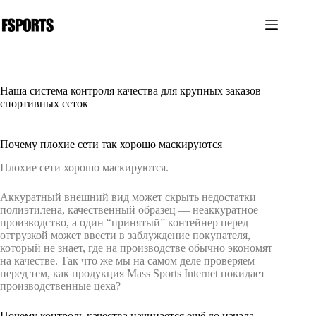
Перейти
к
сути
Наша система контроля качества для крупных заказов
спортивных сеток
Почему плохие сети так хорошо маскируются
Плохие сети хорошо маскируются.
Аккуратный внешний вид может скрыть недостатки
полиэтилена, качественный образец — неаккуратное
производство, а один “принятый” контейнер перед
отгрузкой может ввести в заблуждение покупателя,
который не знает, где на производстве обычно экономят
на качестве. Так что же мы на самом деле проверяем
перед тем, как продукция Mass Sports Internet покидает
производственные цеха?
Почему контроль качества начинается ещё до начала