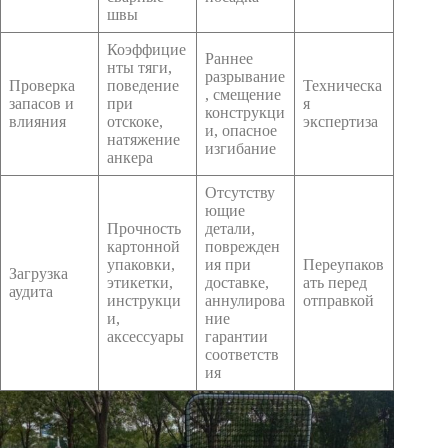
швы
Коэффицие
Раннее
нты тяги,
разрывание
Проверка
поведение
Техническа
, смещение
запасов и
при
я
конструкци
влияния
отскоке,
экспертиза
и, опасное
натяжение
изгибание
анкера
Отсутству
ющие
Прочность
детали,
картонной
поврежден
упаковки,
ия при
Переупаков
Загрузка
этикетки,
доставке,
ать перед
аудита
инструкци
аннулирова
отправкой
и,
ние
аксессуары
гарантии
соответств
ия