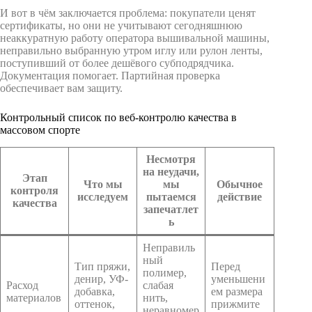
И вот в чём заключается проблема: покупатели ценят
сертификаты, но они не учитывают сегодняшнюю
неаккуратную работу оператора вышивальной машины,
неправильно выбранную утром иглу или рулон ленты,
поступивший от более дешёвого субподрядчика.
Документация помогает. Партийная проверка
обеспечивает вам защиту.
Контрольный список по веб-контролю качества в
массовом спорте
Несмотря
на неудачи,
Этап
Что мы
мы
Обычное
контроля
исследуем
пытаемся
действие
качества
запечатлет
ь
Неправиль
ный
Тип пряжи,
Перед
полимер,
денир, УФ-
уменьшени
Расход
слабая
добавка,
ем размера
материалов
нить,
оттенок,
прижмите
неравномер