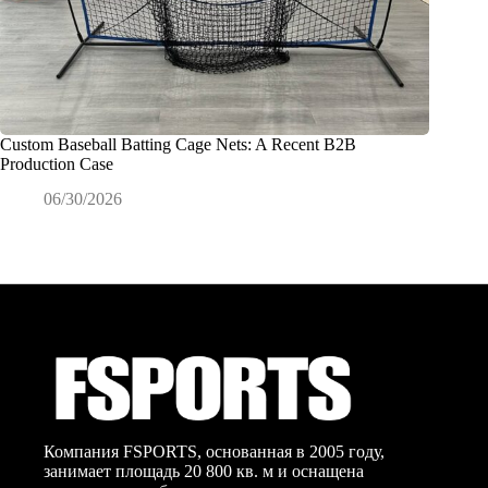
Custom Baseball Batting Cage Nets: A Recent B2B
Как име
Production Case
для про
06/30/2026
0
Компания FSPORTS, основанная в 2005 году,
занимает площадь 20 800 кв. м и оснащена