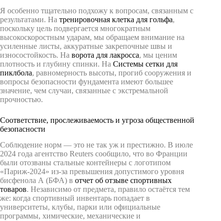
Я особенно тщательно подхожу к вопросам, связанным с
результатами. На
тренировочная клетка для гольфа
,
поскольку цель подвергается многократным
высокоскоростным ударам, мы обращаем внимание на
усиленные листы, аккуратные закрепочные швы и
износостойкость. На
ворота для лакросса
, мы ценим
плотность и глубину спинки. На
Системы сетки для
пиклбола
, равномерность высоты, прогиб сооружения и
вопросы безопасности фундамента имеют большее
значение, чем случаи, связанные с экстремальной
прочностью.
Соответствие, прослеживаемость и угроза общественной
безопасности
Соблюдение норм — это не так уж и престижно. В июле
2024 года агентство Reuters сообщило, что во Франции
были отозваны стальные контейнеры с логотипом
«Париж-2024» из-за превышения допустимого уровня
бисфенола А (БФА) в
отчет об отзыве спортивных
товаров
. Независимо от предмета, правило остаётся тем
же: когда спортивный инвентарь попадает в
университеты, клубы, парки или официальные
программы, химические, механические и