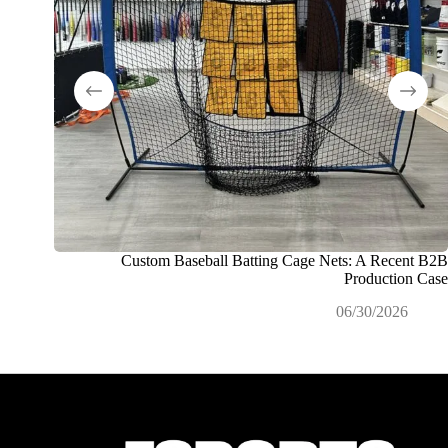
Custom Baseball Batting Cage Nets: A Recent B2B
كيف نقو
Production Case
لمشاريع 
06/30/2026
26