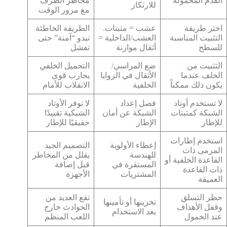
القدم المحمولة
مخاطر الطرف
للارتكاز
مع مرور الوقت
اختر طريقة
عشب = مثبتات.
الطريقة الخاطئة
التثبيت المناسبة
العشب/الداخلية =
تبدو “آمنة” حتى
للسطح
أثقال موازنة
تفشل
التثبيت من
ضع المراسي/
التحميل الخلفي
الخلف عندما
الأثقال في الزوايا
يحارب قوى
يكون ذلك ممكناً
الخلفية
الانقلاب للأمام
لا تستخدم أوتاد
فصل إعداد
لا توفر الأوتاد
الشبكة كمثبتات
الشبكة عن أمان
الشبكية تقييدًا
للإطار
الإطار
حقيقيًا للإطار
استخدم إطارات
إعطاء الأولوية
التصميم الجيد
المرمى ذات
للهندسة
يقلل من المخاطر
القاعدة الخلفية أو
المستقرة في
قبل إضافة
ذات القاعدة
المشتريات
الأجهزة
العميقة
حظر التسلق
تقع العديد من
تخزينها أو تأمينها
وقفل الأهداف
الحوادث خارج
بعد الاستخدام
عند الخمول
اللعب المنظم