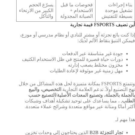
بناء إجراءات
فحوصات ما قبل
يسرّع الحجم
تشغيل موحدة
الاستخدام +
الكبير من الارتخاء
بسيطة للتفتيش
الصيانة المجدولة
والتآكل
أين تضيف FSPORTS قيمة تجارية
إذا كنت بائع تجزئة أو مشترٍ للنادي أو نظام مدرسي أو موزع،
فيمكن التنبؤ بنقاط الألم لديك:
جودة غير متناسقة عبر الدفعات
دورات حياة قصيرة للمنتج في ظل الاستخدام الكثيف
مخزون مختلط يصعب إدارته
مهل زمنية غير موثوقة لإعادة الطلبات
وتتمتع FSPORTS بمكانة متميزة لحل هذه المشاكل من خلال
نهج التصنيع أولاً. تدعم العلامة التجارية
التخصيص، والبيع
بالجملة بالجملة، وتصنيع المعدات الأصلية/التصنيع حسب
الطلب
, ، مما يساعدك على توحيد تشكيلة أهداف وشبكات
أكثر أمانًا ومتانة عبر مواقع متعددة وشرائح عملاء متعددة.
هذا مهم لـ
تجار التجزئة B2B
الذين يحتاجون إلى وحدات تخزين