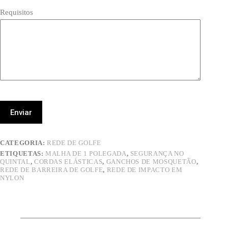
Requisitos
Enviar
CATEGORIA:
REDE DE GOLFE
ETIQUETAS:
MALHA DE 1 POLEGADA
,
SEGURANÇA NO
QUINTAL
,
CORDAS ELÁSTICAS
,
GANCHOS DE MOSQUETÃO
,
REDE DE BARREIRA DE GOLFE
,
REDE DE IMPACTO EM
NYLON