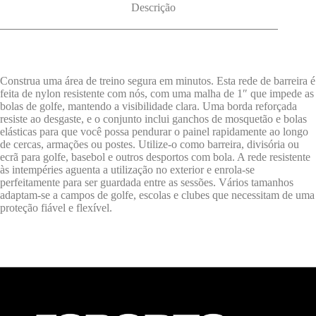
Descrição
Construa uma área de treino segura em minutos. Esta rede de barreira é
feita de nylon resistente com nós, com uma malha de 1″ que impede as
bolas de golfe, mantendo a visibilidade clara. Uma borda reforçada
resiste ao desgaste, e o conjunto inclui ganchos de mosquetão e bolas
elásticas para que você possa pendurar o painel rapidamente ao longo
de cercas, armações ou postes. Utilize-o como barreira, divisória ou
ecrã para golfe, basebol e outros desportos com bola. A rede resistente
às intempéries aguenta a utilização no exterior e enrola-se
perfeitamente para ser guardada entre as sessões. Vários tamanhos
adaptam-se a campos de golfe, escolas e clubes que necessitam de uma
proteção fiável e flexível.