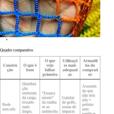
Quadro comparativo
O que
Utilizaçõ
Armadil
Constru
O que é
vejo
es mais
ha do
ção
bom
falhar
adequad
comprad
primeiro
as
or
Distribui
Assumin
ção
do que
uniforme
“Ensaca
não tem
da carga,
mento”
Gaiolas
nós =
ressalto
da malha
de golfe,
Rede
prémio
mais
se as
zonas de
sem nós
sem
limpo,
uniões/fio
impacto
verificar