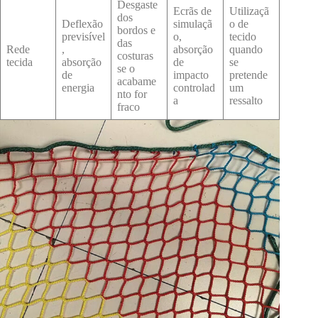
Desgaste
Ecrãs de
Utilizaçã
dos
Deflexão
simulaçã
o de
bordos e
previsível
o,
tecido
das
Rede
,
absorção
quando
costuras
tecida
absorção
de
se
se o
de
impacto
pretende
acabame
energia
controlad
um
nto for
a
ressalto
fraco