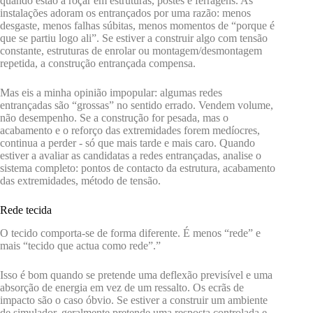
quando estão a roçar em estruturas, postes e ferragens. As
instalações adoram os entrançados por uma razão: menos
desgaste, menos falhas súbitas, menos momentos de “porque é
que se partiu logo ali”. Se estiver a construir algo com tensão
constante, estruturas de enrolar ou montagem/desmontagem
repetida, a construção entrançada compensa.
Mas eis a minha opinião impopular: algumas redes
entrançadas são “grossas” no sentido errado. Vendem volume,
não desempenho. Se a construção for pesada, mas o
acabamento e o reforço das extremidades forem medíocres,
continua a perder - só que mais tarde e mais caro. Quando
estiver a avaliar as candidatas a redes entrançadas, analise o
sistema completo: pontos de contacto da estrutura, acabamento
das extremidades, método de tensão.
Rede tecida
O tecido comporta-se de forma diferente. É menos “rede” e
mais “tecido que actua como rede”.”
Isso é bom quando se pretende uma deflexão previsível e uma
absorção de energia em vez de um ressalto. Os ecrãs de
impacto são o caso óbvio. Se estiver a construir um ambiente
de simulador, geralmente pretende uma resposta controlada e