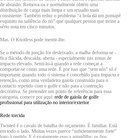
de abrasão. Remova-os e normalmente obtém uma
distribuição de carga mais limpa e um ressalto mais
consistente. Também reduz o problema “a bola dá um pontapé
esquisito na saliência do nó” que qualquer pessoa que treine a
sério nota em cinco minutos.
Mas. O Knotless pode mentir-lhe.
Se o método de junção for desleixado, a malha deforma-se -
fica flácida, descaída, aberta - especialmente nas zonas de
impacto elevado. Senti-lo-á quando a rede começar a
comportar-se como uma rede. É por isso que “sem nós” só é
importante quando todo o sistema é concebido para impacto e
retenção, como uma verdadeira gaiola construída para o
contacto repetido com o golfe e não para a contenção
decorativa. Se pretender um ponto de referência para essa
categoria, comece por aqui:
rede de gaiola de golfe
profissional para utilização no interior/exterior
Rede torcida
Twisted é o cavalo de batalha do orçamento. É familiar. Está
em todo o lado. Muitas vezes parece “suficientemente forte”
logo à partida. E é exatamente essa a armadilha: os fios