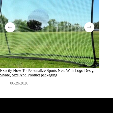
Exactly How To Personalize Sports Nets With Logo Design,
O que é
Shade, Size And Product packaging
0
06/29/2026