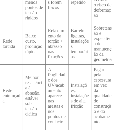
menos
s forem
repetido
o risco de
pontos de
fracos
deformaç
tensão
ão
rígidos
Sobretens
Relaxam
Barreiras
ão e
Baixo
ento da
ligeiras,
expetativ
Rede
custo,
torção +
instalaçõe
a de
torcida
produção
abrasão
s
manutenç
rápida
nas
temporári
ão da
fixações
as
geometria
A
Pagar
fragilidad
pela
Melhor
e dos
espessura
resistênci
UV/acab
Instalaçõ
em vez
a à
Rede
amento
es,
da
abrasão,
entrançad
aparece
instalaçõe
qualidade
estável
a
nas
s de alta
de
sob
arestas e
fricção
construçã
tensão
nos
o e do
cíclica
pontos de
acabame
contacto
nto