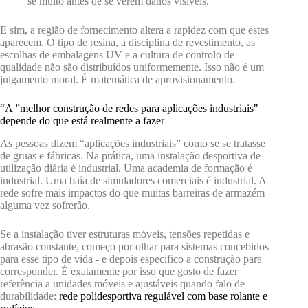
se muito antes de se verem danos visíveis.
E sim, a região de fornecimento altera a rapidez com que estes
aparecem. O tipo de resina, a disciplina de revestimento, as
escolhas de embalagens UV e a cultura de controlo de
qualidade não são distribuídos uniformemente. Isso não é um
julgamento moral. É matemática de aprovisionamento.
“A ”melhor construção de redes para aplicações industriais"
depende do que está realmente a fazer
As pessoas dizem “aplicações industriais” como se se tratasse
de gruas e fábricas. Na prática, uma instalação desportiva de
utilização diária é industrial. Uma academia de formação é
industrial. Uma baía de simuladores comerciais é industrial. A
rede sofre mais impactos do que muitas barreiras de armazém
alguma vez sofrerão.
Se a instalação tiver estruturas móveis, tensões repetidas e
abrasão constante, começo por olhar para sistemas concebidos
para esse tipo de vida - e depois especifico a construção para
corresponder. É exatamente por isso que gosto de fazer
referência a unidades móveis e ajustáveis quando falo de
durabilidade:
rede polidesportiva regulável com base rolante e