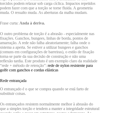
torcidos podem relaxar sob carga cíclica. Impactos repetidos
podem fazer com que a torção se torne fluida. A geometria
muda. O ressalto muda. As aberturas da malha mudam.
Frase curta:
Anda à deriva.
O outro problema de torção é a abrasão - especialmente nas
fixações. Ganchos, bungees, linhas de borda, pontos de
amarração. A rede não falha aleatoriamente; falha onde o
sistema a aperta. Se estiver a utilizar bungees e ganchos
(comuns em configurações de barreiras), o estilo de fixação
torna-se parte da sua decisão de construção e não uma
reflexão tardia. Este produto é um exemplo claro da realidade
“rede + método de retenção”:
rede de nylon resistente para
golfe com ganchos e cordas elásticas
Rede entrançada
O entrançado é o que se compra quando se está farto de
substituir coisas.
Os entrançados resistem normalmente melhor à abrasão do
que a simples torção e tendem a manter a integridade estrutural